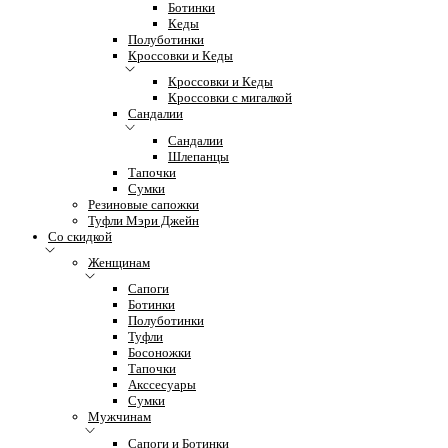
Ботинки
Кеды
Полуботинки
Кроссовки и Кеды
Кроссовки и Кеды
Кроссовки с мигалкой
Сандалии
Сандалии
Шлепанцы
Тапочки
Сумки
Резиновые сапожки
Туфли Мэри Джейн
Со скидкой
Женщинам
Сапоги
Ботинки
Полуботинки
Туфли
Босоножки
Тапочки
Акссесуары
Сумки
Мужчинам
Сапоги и Ботинки