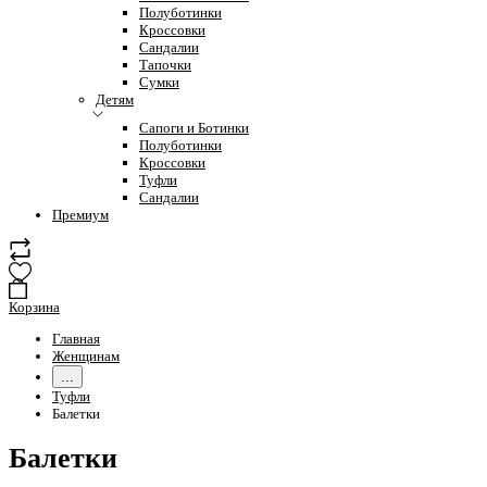
Полуботинки
Кроссовки
Сандалии
Тапочки
Сумки
Детям
Сапоги и Ботинки
Полуботинки
Кроссовки
Туфли
Сандалии
Премиум
Корзина
Главная
Женщинам
...
Туфли
Балетки
Балетки