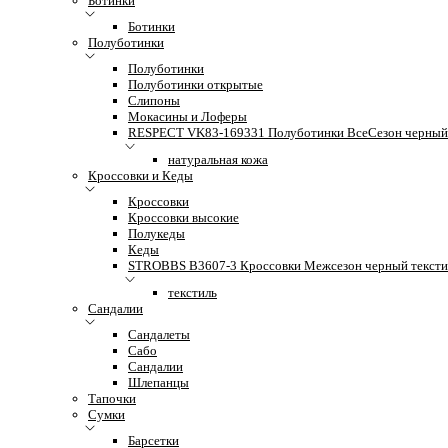
Ботинки
Ботинки
Полуботинки
Полуботинки
Полуботинки открытые
Слипоны
Мокасины и Лоферы
RESPECT VK83-169331 Полуботинки ВсеСезон черный 
натуральная кожа
Кроссовки и Кеды
Кроссовки
Кроссовки высокие
Полукеды
Кеды
STROBBS B3607-3 Кроссовки Межсезон черный тексти
текстиль
Сандалии
Сандалеты
Сабо
Сандалии
Шлепанцы
Тапочки
Сумки
Барсетки