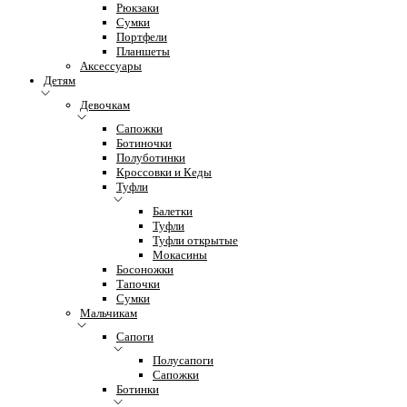
Рюкзаки
Сумки
Портфели
Планшеты
Аксессуары
Детям
Девочкам
Сапожки
Ботиночки
Полуботинки
Кроссовки и Кеды
Туфли
Балетки
Туфли
Туфли открытые
Мокасины
Босоножки
Тапочки
Сумки
Мальчикам
Сапоги
Полусапоги
Сапожки
Ботинки