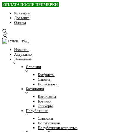
ОПЛАТА ПОСЛЕ ПРИМЕРКИ
Контакты
Доставка
Оплата
Новинки
Актуально
Женщинам
Сапожки
Ботфорты
Сапоги
Полусапоги
Ботиночки
Ботильоны
Ботинки
Сникеры
Полуботинки
Слипоны
Полуботинки
Полуботинки открытые