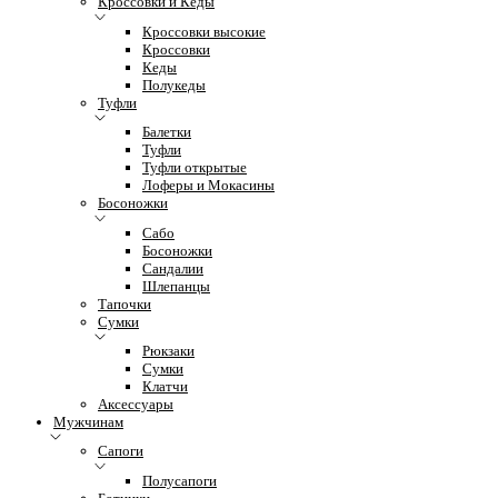
Кроссовки и Кеды
Кроссовки высокие
Кроссовки
Кеды
Полукеды
Туфли
Балетки
Туфли
Туфли открытые
Лоферы и Мокасины
Босоножки
Сабо
Босоножки
Сандалии
Шлепанцы
Тапочки
Сумки
Рюкзаки
Сумки
Клатчи
Аксессуары
Мужчинам
Сапоги
Полусапоги