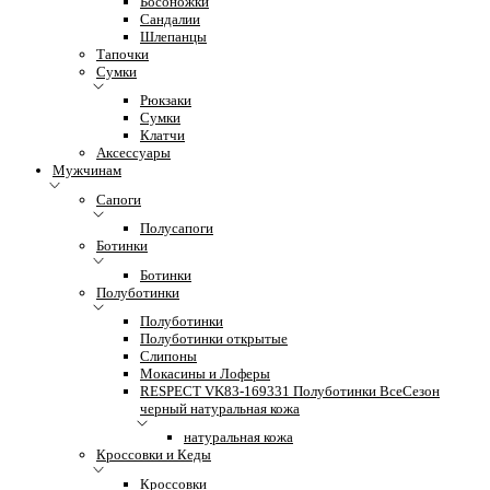
Босоножки
Сандалии
Шлепанцы
Тапочки
Сумки
Рюкзаки
Сумки
Клатчи
Аксессуары
Мужчинам
Сапоги
Полусапоги
Ботинки
Ботинки
Полуботинки
Полуботинки
Полуботинки открытые
Слипоны
Мокасины и Лоферы
RESPECT VK83-169331 Полуботинки ВсеСезон
черный натуральная кожа
натуральная кожа
Кроссовки и Кеды
Кроссовки