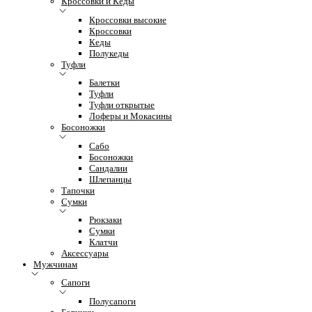
Кроссовки и Кеды
Кроссовки высокие
Кроссовки
Кеды
Полукеды
Туфли
Балетки
Туфли
Туфли открытые
Лоферы и Мокасины
Босоножки
Сабо
Босоножки
Сандалии
Шлепанцы
Тапочки
Сумки
Рюкзаки
Сумки
Клатчи
Аксессуары
Мужчинам
Сапоги
Полусапоги