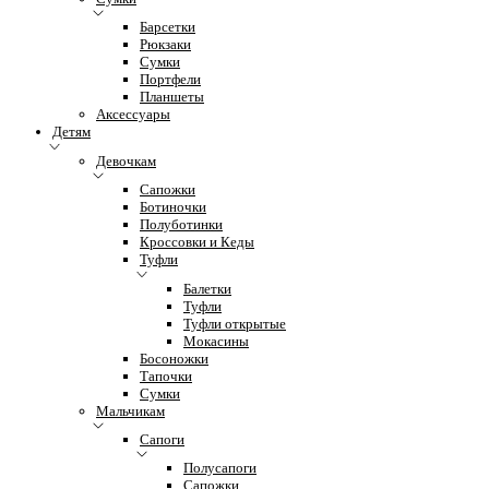
Барсетки
Рюкзаки
Сумки
Портфели
Планшеты
Аксессуары
Детям
Девочкам
Сапожки
Ботиночки
Полуботинки
Кроссовки и Кеды
Туфли
Балетки
Туфли
Туфли открытые
Мокасины
Босоножки
Тапочки
Сумки
Мальчикам
Сапоги
Полусапоги
Сапожки