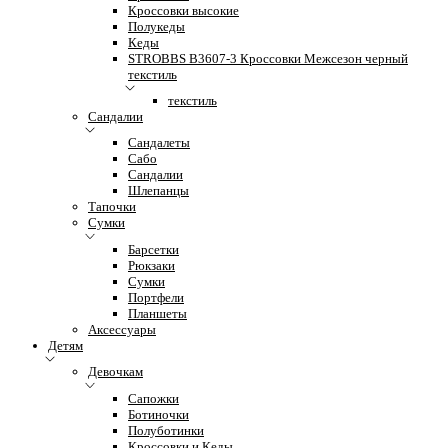
Кроссовки высокие
Полукеды
Кеды
STROBBS B3607-3 Кроссовки Межсезон черный
текстиль
текстиль
Сандалии
Сандалеты
Сабо
Сандалии
Шлепанцы
Тапочки
Сумки
Барсетки
Рюкзаки
Сумки
Портфели
Планшеты
Аксессуары
Детям
Девочкам
Сапожки
Ботиночки
Полуботинки
Кроссовки и Кеды