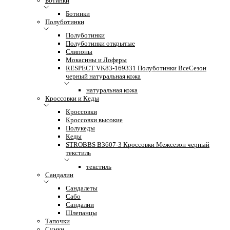
Ботинки
Ботинки
Полуботинки
Полуботинки
Полуботинки открытые
Слипоны
Мокасины и Лоферы
RESPECT VK83-169331 Полуботинки ВсеСезон
черный натуральная кожа
натуральная кожа
Кроссовки и Кеды
Кроссовки
Кроссовки высокие
Полукеды
Кеды
STROBBS B3607-3 Кроссовки Межсезон черный
текстиль
текстиль
Сандалии
Сандалеты
Сабо
Сандалии
Шлепанцы
Тапочки
Сумки