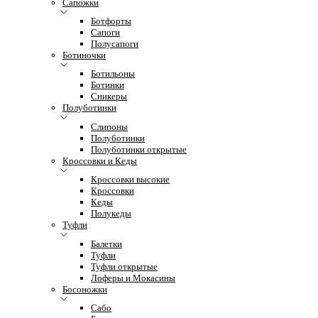
Сапожки
Ботфорты
Сапоги
Полусапоги
Ботиночки
Ботильоны
Ботинки
Сникеры
Полуботинки
Слипоны
Полуботинки
Полуботинки открытые
Кроссовки и Кеды
Кроссовки высокие
Кроссовки
Кеды
Полукеды
Туфли
Балетки
Туфли
Туфли открытые
Лоферы и Мокасины
Босоножки
Сабо