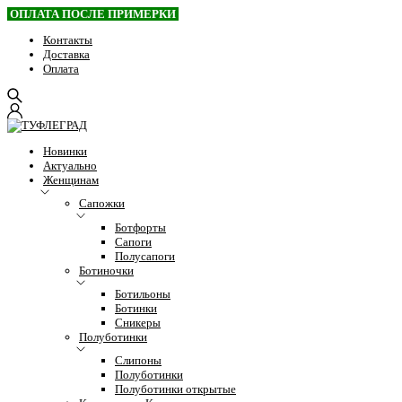
ОПЛАТА ПОСЛЕ ПРИМЕРКИ
Контакты
Доставка
Оплата
Новинки
Актуально
Женщинам
Сапожки
Ботфорты
Сапоги
Полусапоги
Ботиночки
Ботильоны
Ботинки
Сникеры
Полуботинки
Слипоны
Полуботинки
Полуботинки открытые