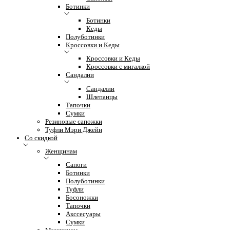
Ботинки
Ботинки
Кеды
Полуботинки
Кроссовки и Кеды
Кроссовки и Кеды
Кроссовки с мигалкой
Сандалии
Сандалии
Шлепанцы
Тапочки
Сумки
Резиновые сапожки
Туфли Мэри Джейн
Со скидкой
Женщинам
Сапоги
Ботинки
Полуботинки
Туфли
Босоножки
Тапочки
Акссесуары
Сумки