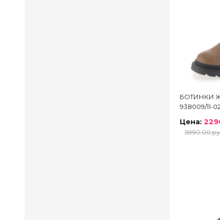
БОТИНКИ Ж
938009/11-
Цена:
229
5990.00 ру