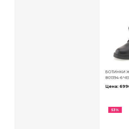
БОТИНКИ Ж
801394-6 Ч
Цена:
699
53%