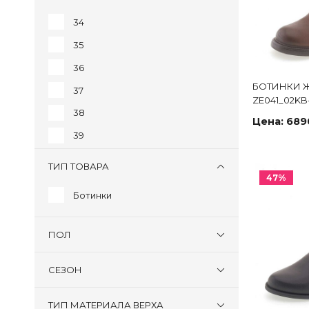
34
35
36
БОТИНКИ 
37
ZE041_02K
38
Цена:
689
39
40
ТИП ТОВАРА
47%
41
Ботинки
ПОЛ
СЕЗОН
ТИП МАТЕРИАЛА ВЕРХА