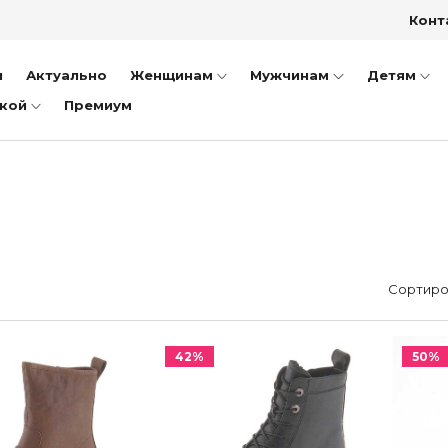
Конт
и
Актуально
Женщинам
Мужчинам
Детям
дкой
Премиум
Сортиро
42%
50%