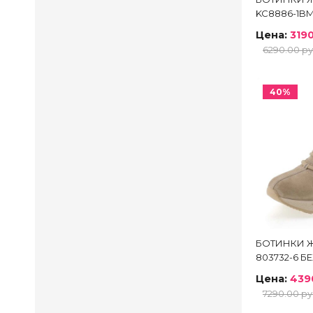
KC8886-1B
Цена:
3190
6290.00 ру
40%
БОТИНКИ Ж
803732-6 
Цена:
439
7290.00 ру