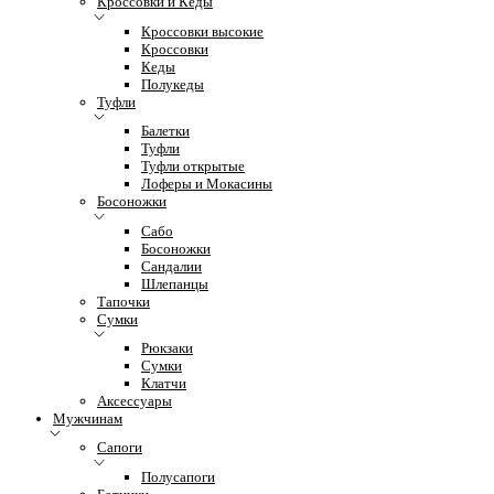
Кроссовки и Кеды
Кроссовки высокие
Кроссовки
Кеды
Полукеды
Туфли
Балетки
Туфли
Туфли открытые
Лоферы и Мокасины
Босоножки
Сабо
Босоножки
Сандалии
Шлепанцы
Тапочки
Сумки
Рюкзаки
Сумки
Клатчи
Аксессуары
Мужчинам
Сапоги
Полусапоги