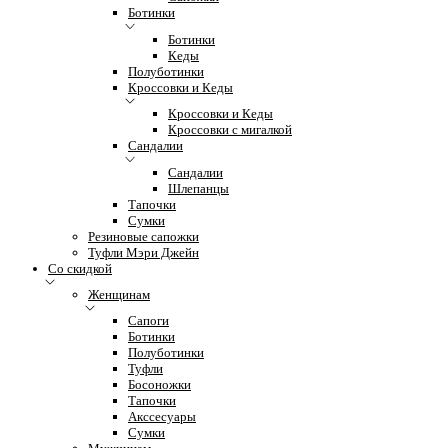
Ботинки
Ботинки
Кеды
Полуботинки
Кроссовки и Кеды
Кроссовки и Кеды
Кроссовки с мигалкой
Сандалии
Сандалии
Шлепанцы
Тапочки
Сумки
Резиновые сапожки
Туфли Мэри Джейн
Со скидкой
Женщинам
Сапоги
Ботинки
Полуботинки
Туфли
Босоножки
Тапочки
Акссесуары
Сумки