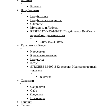
Ботинки
Ботинки
Полуботинки
Полуботинки
Полуботинки открытые
Слипоны
Мокасины и Лоферы
RESPECT VK83-169331 Полуботинки ВсеСезон
черный натуральная кожа
натуральная кожа
Кроссовки и Кеды
Кроссовки
Кроссовки высокие
Полукеды
Кеды
STROBBS B3607-3 Кроссовки Межсезон черный
текстиль
текстиль
Сандалии
Сандалеты
Сабо
Сандалии
Шлепанцы
Тапочки
Сумки