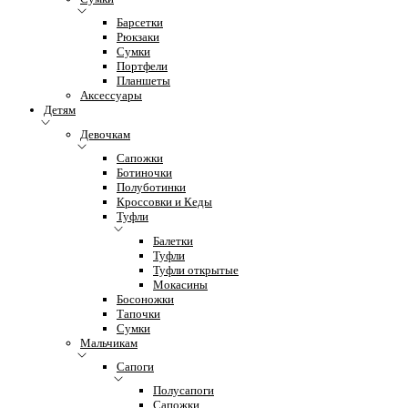
Барсетки
Рюкзаки
Сумки
Портфели
Планшеты
Аксессуары
Детям
Девочкам
Сапожки
Ботиночки
Полуботинки
Кроссовки и Кеды
Туфли
Балетки
Туфли
Туфли открытые
Мокасины
Босоножки
Тапочки
Сумки
Мальчикам
Сапоги
Полусапоги
Сапожки