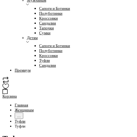
Мужчинам
Сапоги и Ботинки
Полуботинки
Кроссовки
Сандалии
Тапочки
Сумки
Детям
Сапоги и Ботинки
Полуботинки
Кроссовки
Туфли
Сандалии
Премиум
Корзина
Главная
Женщинам
...
Туфли
Туфли