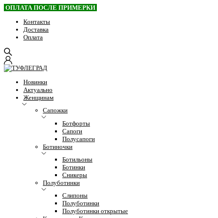
ОПЛАТА ПОСЛЕ ПРИМЕРКИ
Контакты
Доставка
Оплата
Новинки
Актуально
Женщинам
Сапожки
Ботфорты
Сапоги
Полусапоги
Ботиночки
Ботильоны
Ботинки
Сникеры
Полуботинки
Слипоны
Полуботинки
Полуботинки открытые