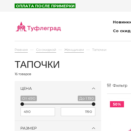
Бот
ОПЛАТА ПОСЛЕ ПРИМЕРКИ
Пол
Новинк
Кро
Со ски
Туф
Бос
Тап
Главная
Со скидкой
Женщинам
Тапочки
Сум
ТАПОЧКИ
16 товаров
Сап
Бот
Фильтр
ЦЕНА
Пол
490
1 190
Кро
50%
Сан
Тап
Сум
РАЗМЕР