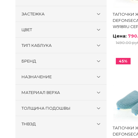
Пол
Кро
ЗАСТЕЖКА
ТАПОЧКИ 
DEFONSECA
Сан
W918RU СЕ
ЦВЕТ
Тап
Цена:
790
Сум
1490.00 ру
ТИП КАБЛУКА
Сап
БРЕНД
45%
Пол
НАЗНАЧЕНИЕ
Кро
Туф
МАТЕРИАЛ ВЕРХА
Сан
Преми
ТОЛЩИНА ПОДОШВЫ
ТНВЭД
ТАПОЧКИ 
Контак
DEFONSECA
Достав