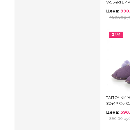
W934R1 Б
Оплата
Цена:
990
1790.00 ру
Лич
34%
ТАПОЧКИ Ж
8244Р ФИ
Цена:
590.
890.00 руб