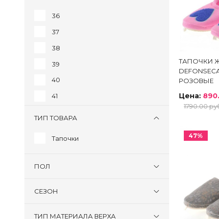
36
37
Со ски
38
ТАПОЧКИ 
39
DEFONSECA
Сап
40
РОЗОВЫЕ
Бот
Цена:
890
41
1790.00 ру
Пол
ТИП ТОВАРА
Туф
Бос
47%
Тапочки
Тап
Акс
ПОЛ
Сум
СЕЗОН
Сап
ТИП МАТЕРИАЛА ВЕРХА