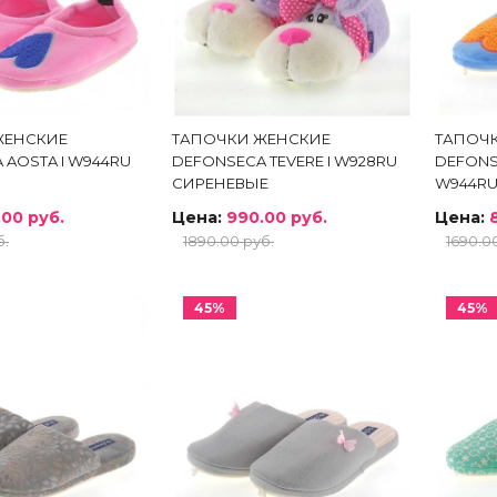
дкой
ЖЕНСКИЕ
ТАПОЧКИ ЖЕНСКИЕ
ТАПОЧ
 AOSTA I W944RU
DEFONSECA TEVERE I W928RU
DEFONS
оги
СИРЕНЕВЫЕ
W944RU
инки
.00 руб.
Цена:
990.00 руб.
Цена:
б.
1890.00 руб.
1690.0
уботинки
ли
оножки
45%
45%
очки
сесуары
ки
оги и Ботинки