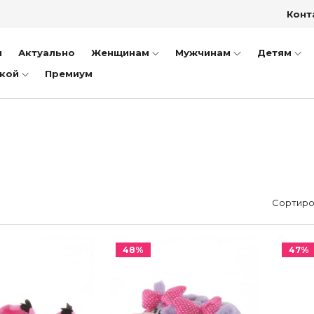
иночки
Конт
уботинки
и
ссовки и Кеды
Актуально
Женщинам
Мужчинам
Детям
дкой
ли
Премиум
оножки
очки
ки
оги
инки
Сортиро
уботинки
ссовки и Кеды
48%
47%
далии
очки
ки