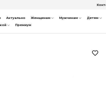
OBBS B3607-3 Кроссовки Межсезон черный текстиль
Конт
далеты
и
Актуально
Женщинам
Мужчинам
Детям
бо
дкой
Премиум
далии
епанцы
сетки
заки
ки
тфели
ншеты