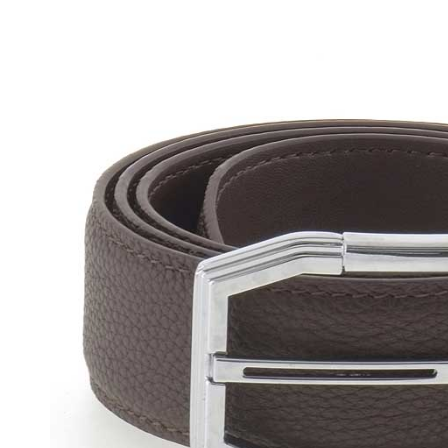
Са
Бот
Пол
Кро
Туф
Бос
Тап
Сум
Сап
Бот
Пол
Кро