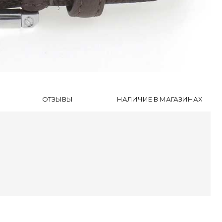
далии
очки
ки
дкой
ОТЗЫВЫ
НАЛИЧИЕ В МАГАЗИНАХ
оги
инки
уботинки
ли
оножки
очки
сесуары
ки