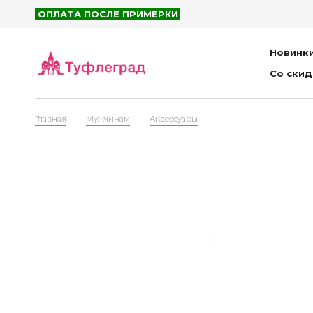
STR
ОПЛАТА ПОСЛЕ ПРИМЕРКИ
Сан
Новинк
Са
Со ски
Сан
Шл
Главная
Мужчинам
Аксессуары
Бар
Рюк
Сум
Пор
Пла
Детям