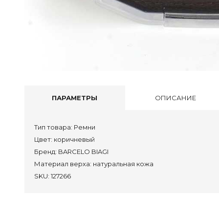
Сан
Тап
Сум
Со ски
ПАРАМЕТРЫ
ОПИСАНИЕ
Сап
Тип товара:
Ремни
Бот
Цвет:
коричневый
Пол
Бренд:
BARCELO BIAGI
Туф
Материал верха:
натуральная кожа
Бос
SKU:
127266
Тап
Акс
Сум