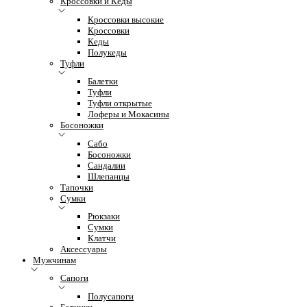
Кроссовки и Кеды
Кроссовки высокие
Кроссовки
Кеды
Полукеды
Туфли
Балетки
Туфли
Туфли открытые
Лоферы и Мокасины
Босоножки
Сабо
Босоножки
Сандалии
Шлепанцы
Тапочки
Сумки
Рюкзаки
Сумки
Клатчи
Аксессуары
Мужчинам
Сапоги
Полусапоги