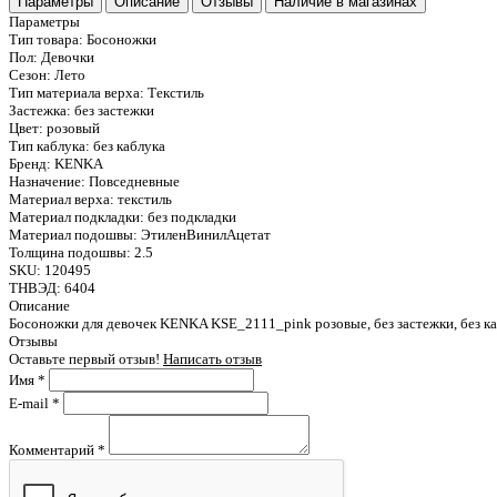
Параметры
Описание
Отзывы
Наличие в магазинах
Параметры
Тип товара:
Босоножки
Пол:
Девочки
Сезон:
Лето
Тип материала верха:
Текстиль
Застежка:
без застежки
Цвет:
розовый
Тип каблука:
без каблука
Бренд:
KENKA
Назначение:
Повседневные
Материал верха:
текстиль
Материал подкладки:
без подкладки
Материал подошвы:
ЭтиленВинилАцетат
Толщина подошвы:
2.5
SKU:
120495
ТНВЭД:
6404
Описание
Босоножки для девочек KENKA KSE_2111_pink розовые, без застежки, без каб
Отзывы
Оставьте первый отзыв!
Написать отзыв
Имя
*
E-mail
*
Комментарий
*