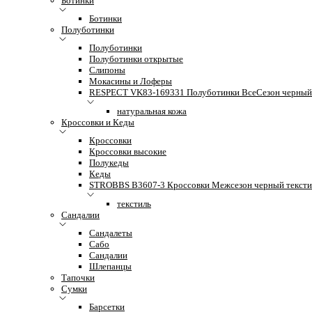
Ботинки
Ботинки
Полуботинки
Полуботинки
Полуботинки открытые
Слипоны
Мокасины и Лоферы
RESPECT VK83-169331 Полуботинки ВсеСезон черный 
натуральная кожа
Кроссовки и Кеды
Кроссовки
Кроссовки высокие
Полукеды
Кеды
STROBBS B3607-3 Кроссовки Межсезон черный тексти
текстиль
Сандалии
Сандалеты
Сабо
Сандалии
Шлепанцы
Тапочки
Сумки
Барсетки