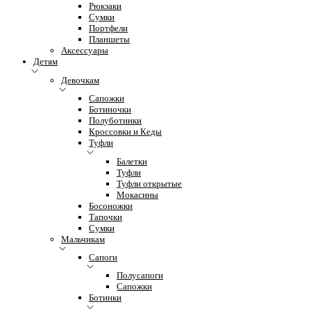
Рюкзаки
Сумки
Портфели
Планшеты
Аксессуары
Детям
Девочкам
Сапожки
Ботиночки
Полуботинки
Кроссовки и Кеды
Туфли
Балетки
Туфли
Туфли открытые
Мокасины
Босоножки
Тапочки
Сумки
Мальчикам
Сапоги
Полусапоги
Сапожки
Ботинки