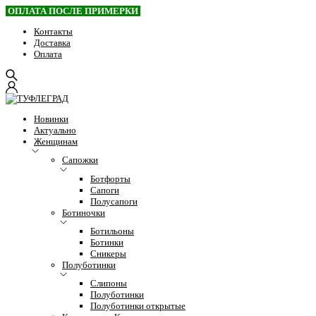
ОПЛАТА ПОСЛЕ ПРИМЕРКИ
Контакты
Доставка
Оплата
Новинки
Актуально
Женщинам
Сапожки
Ботфорты
Сапоги
Полусапоги
Ботиночки
Ботильоны
Ботинки
Сникеры
Полуботинки
Слипоны
Полуботинки
Полуботинки открытые