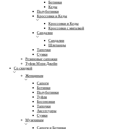
Ботинки
Кеды
Полуботинки
Кроссовки и Кеды
Кроссовки и Кеды
Кроссовки с мигалкой
Сандалии
Сандалии
Шлепанцы
Тапочки
Сумки
Резиновые сапожки
Туфли Мэри Джейн
Со скидкой
Женщинам
Сапоги
Ботинки
Полуботинки
Туфли
Босоножки
Тапочки
Акссесуары
Сумки
Мужчинам
Сапоги и Ботинки