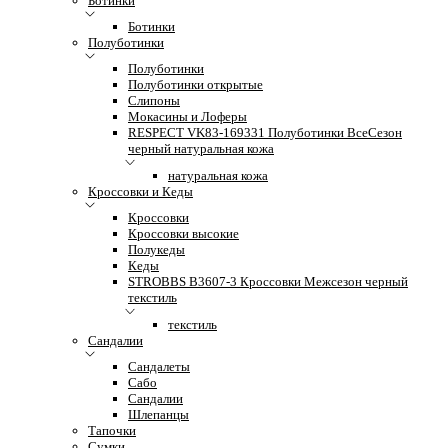
Ботинки
Ботинки
Полуботинки
Полуботинки
Полуботинки открытые
Слипоны
Мокасины и Лоферы
RESPECT VK83-169331 Полуботинки ВсеСезон
черный натуральная кожа
натуральная кожа
Кроссовки и Кеды
Кроссовки
Кроссовки высокие
Полукеды
Кеды
STROBBS B3607-3 Кроссовки Межсезон черный
текстиль
текстиль
Сандалии
Сандалеты
Сабо
Сандалии
Шлепанцы
Тапочки
Сумки