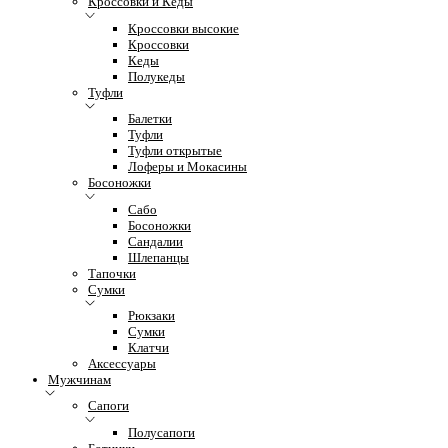
Кроссовки и Кеды
Кроссовки высокие
Кроссовки
Кеды
Полукеды
Туфли
Балетки
Туфли
Туфли открытые
Лоферы и Мокасины
Босоножки
Сабо
Босоножки
Сандалии
Шлепанцы
Тапочки
Сумки
Рюкзаки
Сумки
Клатчи
Аксессуары
Мужчинам
Сапоги
Полусапоги