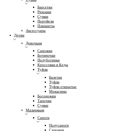
Барсетки
Рюкзаки
Сумки
Портфели
Планшеты
Аксессуары
Детям
Девочкам
Сапожки
Ботиночки
Полуботинки
Кроссовки и Кеды
Туфли
Балетки
Туфли
Туфли открытые
Мокасины
Босоножки
Тапочки
Сумки
Мальчикам
Сапоги
Полусапоги
Сапожки