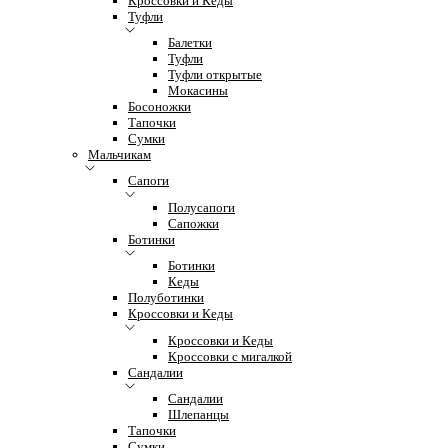
Кроссовки и Кеды
Туфли
Балетки
Туфли
Туфли открытые
Мокасины
Босоножки
Тапочки
Сумки
Мальчикам
Сапоги
Полусапоги
Сапожки
Ботинки
Ботинки
Кеды
Полуботинки
Кроссовки и Кеды
Кроссовки и Кеды
Кроссовки с мигалкой
Сандалии
Сандалии
Шлепанцы
Тапочки
Сумки