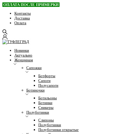
ОПЛАТА ПОСЛЕ ПРИМЕРКИ
Контакты
Доставка
Оплата
Новинки
Актуально
Женщинам
Сапожки
Ботфорты
Сапоги
Полусапоги
Ботиночки
Ботильоны
Ботинки
Сникеры
Полуботинки
Слипоны
Полуботинки
Полуботинки открытые