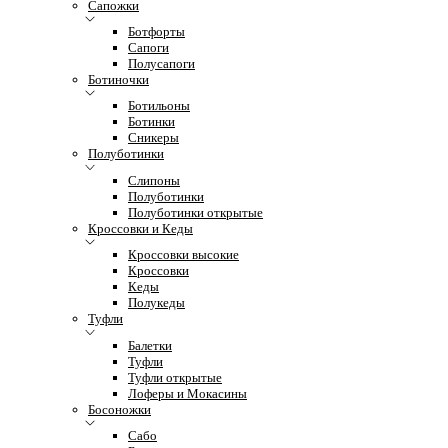
Сапожки
Ботфорты
Сапоги
Полусапоги
Ботиночки
Ботильоны
Ботинки
Сникеры
Полуботинки
Слипоны
Полуботинки
Полуботинки открытые
Кроссовки и Кеды
Кроссовки высокие
Кроссовки
Кеды
Полукеды
Туфли
Балетки
Туфли
Туфли открытые
Лоферы и Мокасины
Босоножки
Сабо