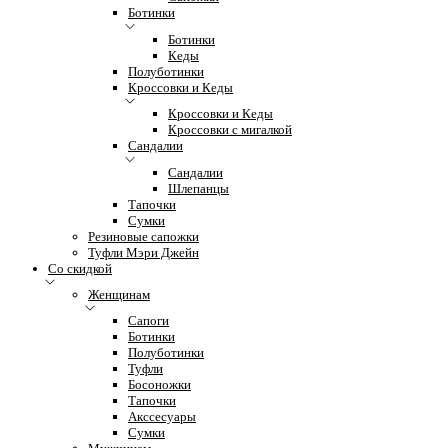
Ботинки
Ботинки
Кеды
Полуботинки
Кроссовки и Кеды
Кроссовки и Кеды
Кроссовки с мигалкой
Сандалии
Сандалии
Шлепанцы
Тапочки
Сумки
Резиновые сапожки
Туфли Мэри Джейн
Со скидкой
Женщинам
Сапоги
Ботинки
Полуботинки
Туфли
Босоножки
Тапочки
Акссесуары
Сумки