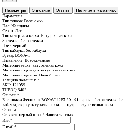
Параметры
Описание
Отзывы
Наличие в магазинах
Параметры
Тип товара:
Босоножки
Пол:
Женщины
Сезон:
Лето
Тип материала верха:
Натуральная кожа
Застежка:
без застежки
Цвет:
черный
Тип каблука:
без каблука
Бренд:
BONAVI
Назначение:
Повседневные
Материал верха:
натуральная кожа
Материал подкладки:
искусственная кожа
Материал подошвы:
ПолиУретан
Толщина подошвы:
5
SKU:
121059
ТНВЭД:
6403
Описание
Босоножки Женщины BONAVI 12F5-20-101 черный, без застежки, без
каблука, сверху натуральная кожа, изнутри искусственная кожа
Отзывы
Оставьте первый отзыв!
Написать отзыв
Имя
*
E-mail
*