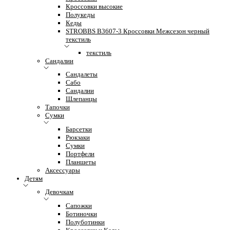
Кроссовки высокие
Полукеды
Кеды
STROBBS B3607-3 Кроссовки Межсезон черный
текстиль
текстиль
Сандалии
Сандалеты
Сабо
Сандалии
Шлепанцы
Тапочки
Сумки
Барсетки
Рюкзаки
Сумки
Портфели
Планшеты
Аксессуары
Детям
Девочкам
Сапожки
Ботиночки
Полуботинки