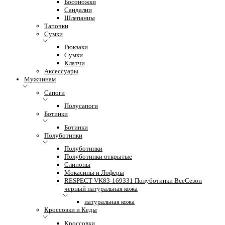
Босоножки
Сандалии
Шлепанцы
Тапочки
Сумки
Рюкзаки
Сумки
Клатчи
Аксессуары
Мужчинам
Сапоги
Полусапоги
Ботинки
Ботинки
Полуботинки
Полуботинки
Полуботинки открытые
Слипоны
Мокасины и Лоферы
RESPECT VK83-169331 Полуботинки ВсеСезон
черный натуральная кожа
натуральная кожа
Кроссовки и Кеды
Кроссовки