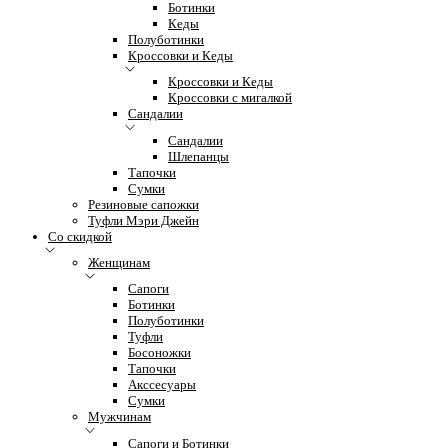
Ботинки
Кеды
Полуботинки
Кроссовки и Кеды
Кроссовки и Кеды
Кроссовки с мигалкой
Сандалии
Сандалии
Шлепанцы
Тапочки
Сумки
Резиновые сапожки
Туфли Мэри Джейн
Со скидкой
Женщинам
Сапоги
Ботинки
Полуботинки
Туфли
Босоножки
Тапочки
Акссесуары
Сумки
Мужчинам
Сапоги и Ботинки