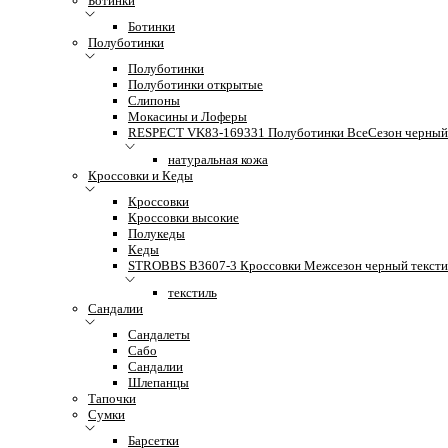
Ботинки
Ботинки
Полуботинки
Полуботинки
Полуботинки открытые
Слипоны
Мокасины и Лоферы
RESPECT VK83-169331 Полуботинки ВсеСезон черный 
натуральная кожа
Кроссовки и Кеды
Кроссовки
Кроссовки высокие
Полукеды
Кеды
STROBBS B3607-3 Кроссовки Межсезон черный тексти
текстиль
Сандалии
Сандалеты
Сабо
Сандалии
Шлепанцы
Тапочки
Сумки
Барсетки