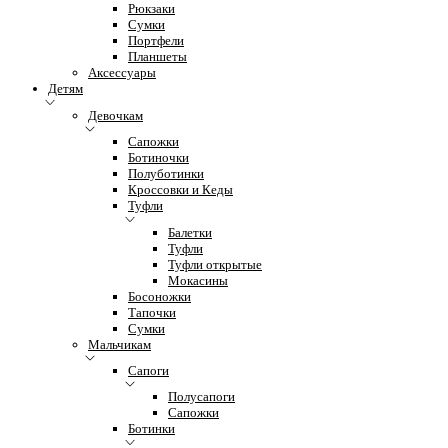
Рюкзаки
Сумки
Портфели
Планшеты
Аксессуары
Детям
Девочкам
Сапожки
Ботиночки
Полуботинки
Кроссовки и Кеды
Туфли
Балетки
Туфли
Туфли открытые
Мокасины
Босоножки
Тапочки
Сумки
Мальчикам
Сапоги
Полусапоги
Сапожки
Ботинки