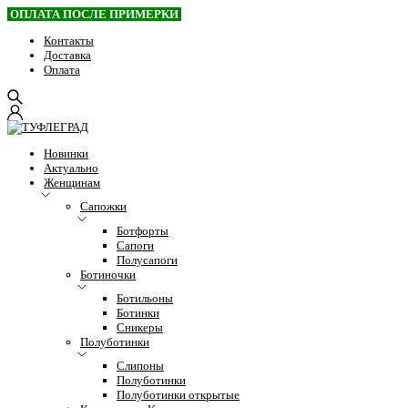
ОПЛАТА ПОСЛЕ ПРИМЕРКИ
Контакты
Доставка
Оплата
Новинки
Актуально
Женщинам
Сапожки
Ботфорты
Сапоги
Полусапоги
Ботиночки
Ботильоны
Ботинки
Сникеры
Полуботинки
Слипоны
Полуботинки
Полуботинки открытые