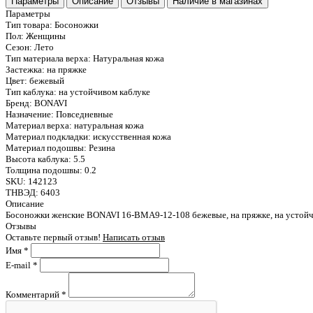
Параметры
Описание
Отзывы
Наличие в магазинах
Параметры
Тип товара:
Босоножки
Пол:
Женщины
Сезон:
Лето
Тип материала верха:
Натуральная кожа
Застежка:
на пряжке
Цвет:
бежевый
Тип каблука:
на устойчивом каблуке
Бренд:
BONAVI
Назначение:
Повседневные
Материал верха:
натуральная кожа
Материал подкладки:
искусственная кожа
Материал подошвы:
Резина
Высота каблука:
5.5
Толщина подошвы:
0.2
SKU:
142123
ТНВЭД:
6403
Описание
Босоножки женские BONAVI 16-BMA9-12-108 бежевые, на пряжке, на устойчи
Отзывы
Оставьте первый отзыв!
Написать отзыв
Имя
*
E-mail
*
Комментарий
*