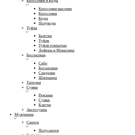
Кроссовки и Кеды
Кроссовки высокие
Кроссовки
Кеды
Полукеды
Туфли
Балетки
Туфли
Туфли открытые
Лоферы и Мокасины
Босоножки
Сабо
Босоножки
Сандалии
Шлепанцы
Тапочки
Сумки
Рюкзаки
Сумки
Клатчи
Аксессуары
Мужчинам
Сапоги
Полусапоги