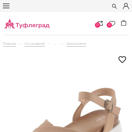
0
0
Главная
Со скидкой
...
Босоножки