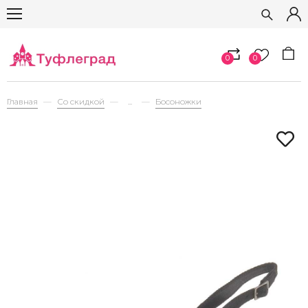
0
0
Главная
Со скидкой
...
Босоножки