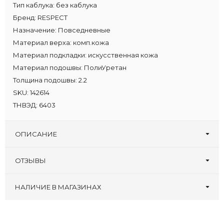
Тип каблука:
без каблука
Бренд:
RESPECT
Назначение:
Повседневные
Материал верха:
комп.кожа
Материал подкладки:
искусственная кожа
Материал подошвы:
ПолиУретан
Толщина подошвы:
2.2
SKU:
142614
ТНВЭД:
6403
ОПИСАНИЕ
ОТЗЫВЫ
Оставьте первый отзыв!
Написать отзыв
НАЛИЧИЕ В МАГАЗИНАХ
Berkonty, ТРЦ
:
37 38 39 40