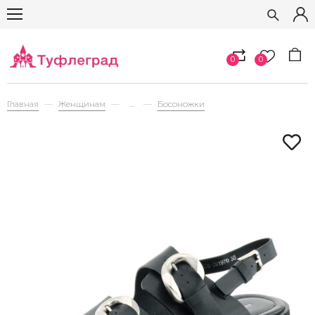
0
0
Главная
Женщинам
...
Босоножки