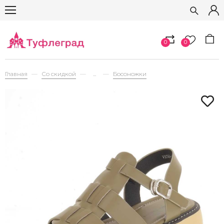
0
0
Главная
Со скидкой
...
Босоножки