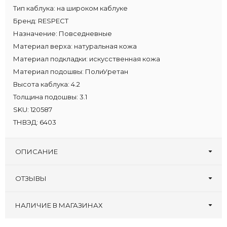
Тип каблука:
на широком каблуке
Бренд:
RESPECT
Назначение:
Повседневные
Материал верха:
натуральная кожа
Материал подкладки:
искусственная кожа
Материал подошвы:
ПолиУретан
Высота каблука:
4.2
Толщина подошвы:
3.1
SKU:
120587
ТНВЭД:
6403
ОПИСАНИЕ
ОТЗЫВЫ
Оставьте первый отзыв!
Написать отзыв
НАЛИЧИЕ В МАГАЗИНАХ
Туфлеград, 30 лет
:
37 38 39 40