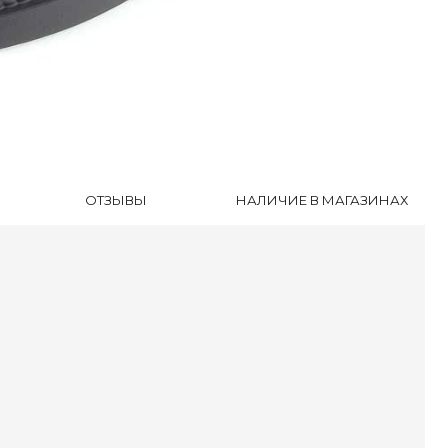
инки
уботинки
ли
оножки
очки
сесуары
ки
ОТЗЫВЫ
НАЛИЧИЕ В МАГАЗИНАХ
оги и Ботинки
уботинки
ссовки
далии
очки
ки