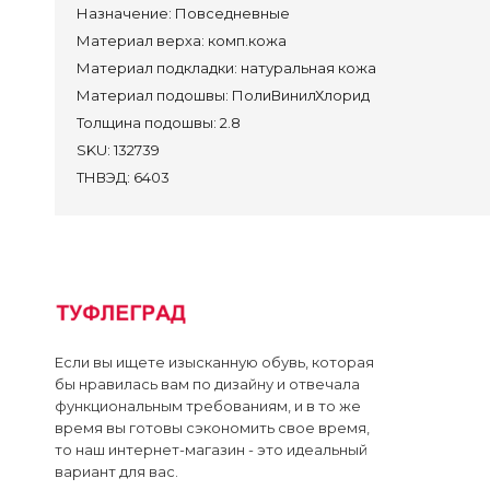
Назначение:
Повседневные
Сап
Материал верха:
комп.кожа
Пол
Материал подкладки:
натуральная кожа
Кро
Материал подошвы:
ПолиВинилХлорид
Туф
Толщина подошвы:
2.8
Сан
SKU:
132739
ТНВЭД:
6403
Преми
Контак
Достав
Оплата
Если вы ищете изысканную обувь, которая
бы нравилась вам по дизайну и отвечала
Лич
функциональным требованиям, и в то же
время вы готовы сэкономить свое время,
то наш интернет-магазин - это идеальный
вариант для вас.