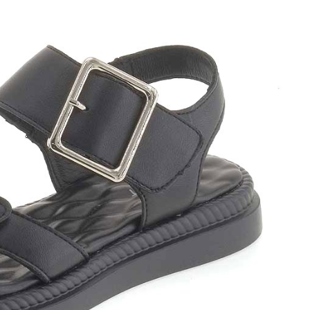
ки
оги
инки
уботинки
ссовки и Кеды
далии
очки
ки
дкой
оги