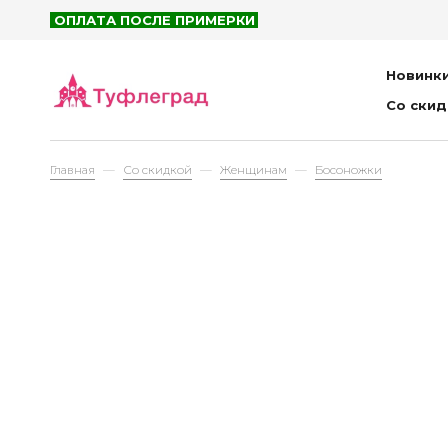
ОПЛАТА ПОСЛЕ ПРИМЕРКИ
Рюк
Сум
Новинк
Пор
Со ски
Пла
Главная
Со скидкой
Женщинам
Босоножки
Детям
Са
Бот
Пол
Кро
Туф
Бос
Тап