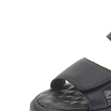
Сум
Сап
Бот
Пол
Кро
Сан
Тап
Сум
Со ски
Сап