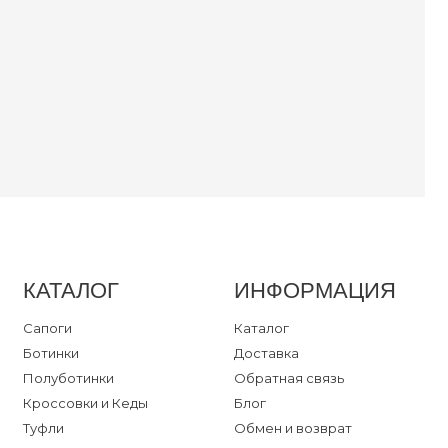
оги и Ботинки
уботинки
ссовки
ли
далии
ум
ты
ка
КАТАЛОГ
ИНФОРМАЦИЯ
Сапоги
Каталог
ный кабинет
Ботинки
Доставка
Полуботинки
Обратная связь
Кроссовки и Кеды
Блог
Туфли
Обмен и возврат