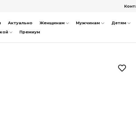
Конт
заки
ки
и
Актуально
Женщинам
Мужчинам
Детям
тфели
дкой
Премиум
ншеты
пожки
иночки
уботинки
ссовки и Кеды
ли
оножки
очки