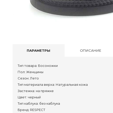
Бот
Пол
Туф
Бос
Тап
Акс
Сум
ПАРАМЕТРЫ
ОПИСАНИЕ
Сап
Тип товара:
Босоножки
Пол
Пол:
Женщины
Сезон:
Лето
Кро
Тип материала верха:
Натуральная кожа
Сан
Застежка:
на пряжке
Тап
Цвет:
черный
Сум
Тип каблука:
без каблука
Бренд:
RESPECT