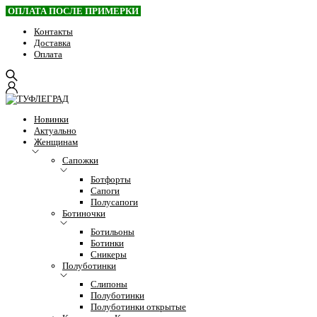
ОПЛАТА ПОСЛЕ ПРИМЕРКИ
Контакты
Доставка
Оплата
Новинки
Актуально
Женщинам
Сапожки
Ботфорты
Сапоги
Полусапоги
Ботиночки
Ботильоны
Ботинки
Сникеры
Полуботинки
Слипоны
Полуботинки
Полуботинки открытые