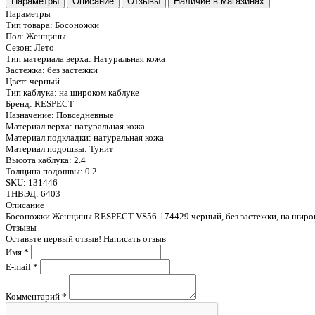
Параметры
Описание
Отзывы
Наличие в магазинах
Параметры
Тип товара:
Босоножки
Пол:
Женщины
Сезон:
Лето
Тип материала верха:
Натуральная кожа
Застежка:
без застежки
Цвет:
черный
Тип каблука:
на широком каблуке
Бренд:
RESPECT
Назначение:
Повседневные
Материал верха:
натуральная кожа
Материал подкладки:
натуральная кожа
Материал подошвы:
Тунит
Высота каблука:
2.4
Толщина подошвы:
0.2
SKU:
131446
ТНВЭД:
6403
Описание
Босоножки Женщины RESPECT VS56-174429 черный, без застежки, на широком
Отзывы
Оставьте первый отзыв!
Написать отзыв
Имя
*
E-mail
*
Комментарий
*