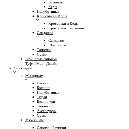
Ботинки
Кеды
Полуботинки
Кроссовки и Кеды
Кроссовки и Кеды
Кроссовки с мигалкой
Сандалии
Сандалии
Шлепанцы
Тапочки
Сумки
Резиновые сапожки
Туфли Мэри Джейн
Со скидкой
Женщинам
Сапоги
Ботинки
Полуботинки
Туфли
Босоножки
Тапочки
Акссесуары
Сумки
Мужчинам
Сапоги и Ботинки