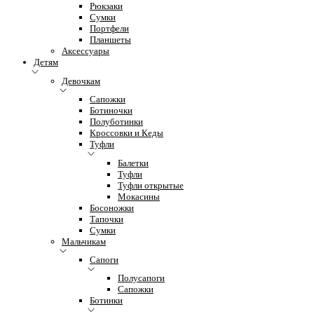
Рюкзаки
Сумки
Портфели
Планшеты
Аксессуары
Детям
Девочкам
Сапожки
Ботиночки
Полуботинки
Кроссовки и Кеды
Туфли
Балетки
Туфли
Туфли открытые
Мокасины
Босоножки
Тапочки
Сумки
Мальчикам
Сапоги
Полусапоги
Сапожки
Ботинки