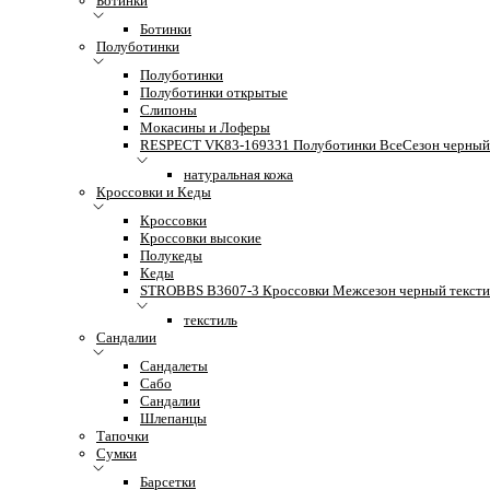
Ботинки
Ботинки
Полуботинки
Полуботинки
Полуботинки открытые
Слипоны
Мокасины и Лоферы
RESPECT VK83-169331 Полуботинки ВсеСезон черный 
натуральная кожа
Кроссовки и Кеды
Кроссовки
Кроссовки высокие
Полукеды
Кеды
STROBBS B3607-3 Кроссовки Межсезон черный тексти
текстиль
Сандалии
Сандалеты
Сабо
Сандалии
Шлепанцы
Тапочки
Сумки
Барсетки