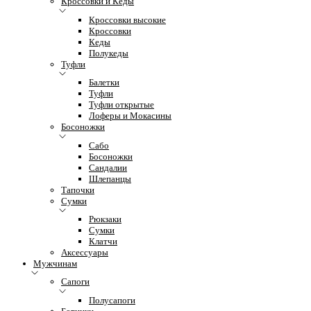
Кроссовки и Кеды
Кроссовки высокие
Кроссовки
Кеды
Полукеды
Туфли
Балетки
Туфли
Туфли открытые
Лоферы и Мокасины
Босоножки
Сабо
Босоножки
Сандалии
Шлепанцы
Тапочки
Сумки
Рюкзаки
Сумки
Клатчи
Аксессуары
Мужчинам
Сапоги
Полусапоги