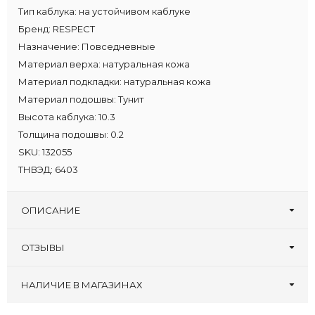
Тип каблука:
на устойчивом каблуке
Бренд:
RESPECT
Назначение:
Повседневные
Материал верха:
натуральная кожа
Материал подкладки:
натуральная кожа
Материал подошвы:
Тунит
Высота каблука:
10.3
Толщина подошвы:
0.2
SKU:
132055
ТНВЭД:
6403
ОПИСАНИЕ
ОТЗЫВЫ
Оставьте первый отзыв!
Написать отзыв
НАЛИЧИЕ В МАГАЗИНАХ
Туфлеград, 30 лет
:
41