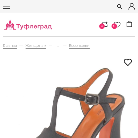
0
0
Главная
Женщинам
...
Босоножки