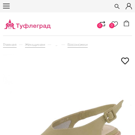
0
0
Главная
Женщинам
...
Босоножки