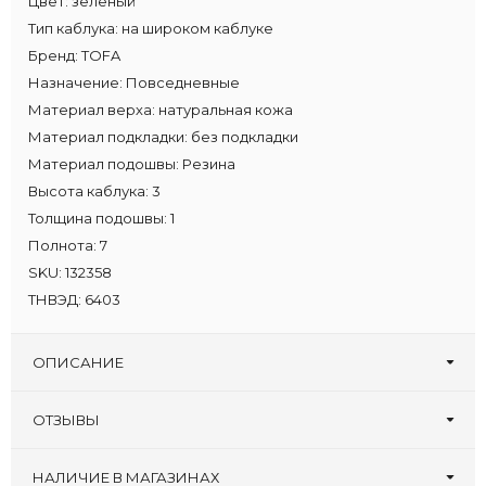
Цвет:
зеленый
Тип каблука:
на широком каблуке
Бренд:
TOFA
Назначение:
Повседневные
Материал верха:
натуральная кожа
Материал подкладки:
без подкладки
Материал подошвы:
Резина
Высота каблука:
3
Толщина подошвы:
1
Полнота:
7
SKU:
132358
ТНВЭД:
6403
ОПИСАНИЕ
ОТЗЫВЫ
Оставьте первый отзыв!
Написать отзыв
НАЛИЧИЕ В МАГАЗИНАХ