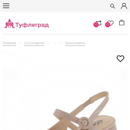
0
0
Главная
Со скидкой
...
Босоножки