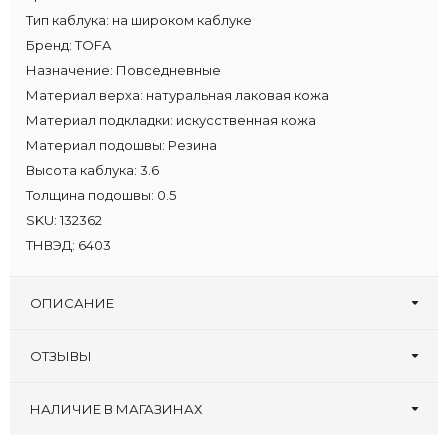
Тип каблука:
на широком каблуке
Бренд:
TOFA
Назначение:
Повседневные
Материал верха:
натуральная лаковая кожа
Материал подкладки:
искусственная кожа
Материал подошвы:
Резина
Высота каблука:
3.6
Толщина подошвы:
0.5
SKU:
132362
ТНВЭД:
6403
ОПИСАНИЕ
ОТЗЫВЫ
Оставьте первый отзыв!
Написать отзыв
НАЛИЧИЕ В МАГАЗИНАХ
Туфлеград, 30 лет
:
36 40