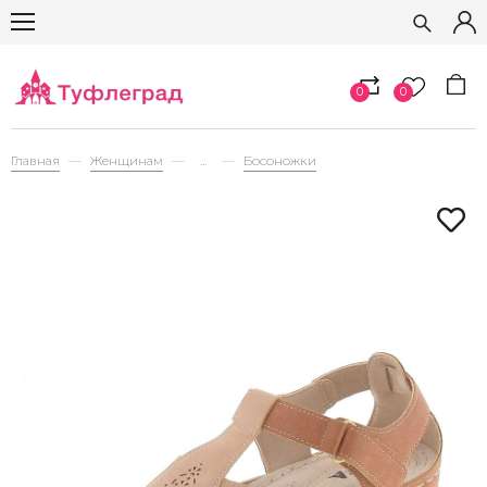
0
0
Главная
Женщинам
...
Босоножки