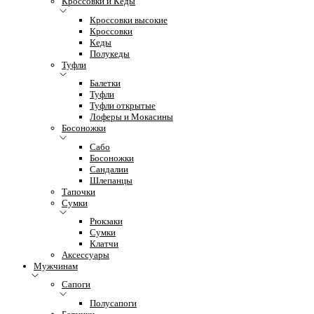
Кроссовки и Кеды
Кроссовки высокие
Кроссовки
Кеды
Полукеды
Туфли
Балетки
Туфли
Туфли открытые
Лоферы и Мокасины
Босоножки
Сабо
Босоножки
Сандалии
Шлепанцы
Тапочки
Сумки
Рюкзаки
Сумки
Клатчи
Аксессуары
Мужчинам
Сапоги
Полусапоги