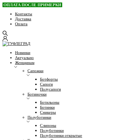
ОПЛАТА ПОСЛЕ ПРИМЕРКИ
Контакты
Доставка
Оплата
Новинки
Актуально
Женщинам
Сапожки
Ботфорты
Сапоги
Полусапоги
Ботиночки
Ботильоны
Ботинки
Сникеры
Полуботинки
Слипоны
Полуботинки
Полуботинки открытые