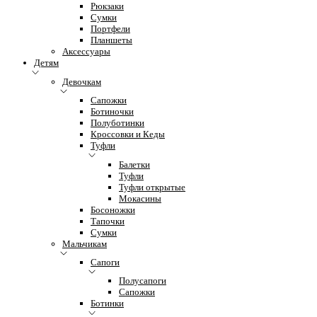
Рюкзаки
Сумки
Портфели
Планшеты
Аксессуары
Детям
Девочкам
Сапожки
Ботиночки
Полуботинки
Кроссовки и Кеды
Туфли
Балетки
Туфли
Туфли открытые
Мокасины
Босоножки
Тапочки
Сумки
Мальчикам
Сапоги
Полусапоги
Сапожки
Ботинки