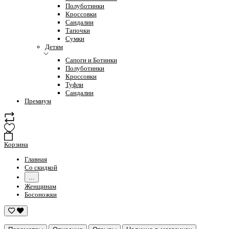
Полуботинки
Кроссовки
Сандалии
Тапочки
Сумки
Детям
Сапоги и Ботинки
Полуботинки
Кроссовки
Туфли
Сандалии
Премиум
Корзина
Главная
Со скидкой
...
Женщинам
Босоножки