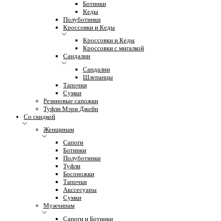
Ботинки
Кеды
Полуботинки
Кроссовки и Кеды
Кроссовки и Кеды
Кроссовки с мигалкой
Сандалии
Сандалии
Шлепанцы
Тапочки
Сумки
Резиновые сапожки
Туфли Мэри Джейн
Со скидкой
Женщинам
Сапоги
Ботинки
Полуботинки
Туфли
Босоножки
Тапочки
Акссесуары
Сумки
Мужчинам
Сапоги и Ботинки