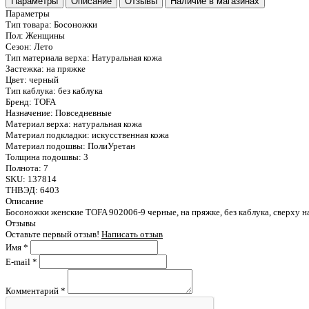
Параметры
Описание
Отзывы
Наличие в магазинах
Параметры
Тип товара:
Босоножки
Пол:
Женщины
Сезон:
Лето
Тип материала верха:
Натуральная кожа
Застежка:
на пряжке
Цвет:
черный
Тип каблука:
без каблука
Бренд:
TOFA
Назначение:
Повседневные
Материал верха:
натуральная кожа
Материал подкладки:
искусственная кожа
Материал подошвы:
ПолиУретан
Толщина подошвы:
3
Полнота:
7
SKU:
137814
ТНВЭД:
6403
Описание
Босоножки женские TOFA 902006-9 черные, на пряжке, без каблука, сверху н
Отзывы
Оставьте первый отзыв!
Написать отзыв
Имя
*
E-mail
*
Комментарий
*