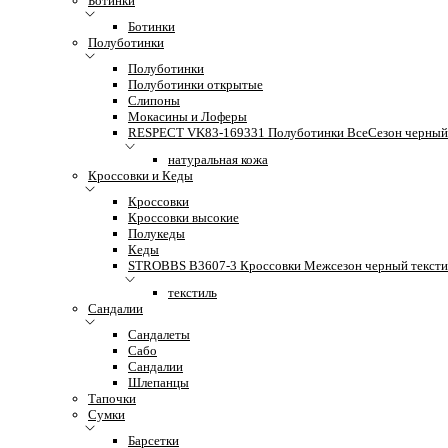
Ботинки
Ботинки
Полуботинки
Полуботинки
Полуботинки открытые
Слипоны
Мокасины и Лоферы
RESPECT VK83-169331 Полуботинки ВсеСезон черный 
натуральная кожа
Кроссовки и Кеды
Кроссовки
Кроссовки высокие
Полукеды
Кеды
STROBBS B3607-3 Кроссовки Межсезон черный тексти
текстиль
Сандалии
Сандалеты
Сабо
Сандалии
Шлепанцы
Тапочки
Сумки
Барсетки