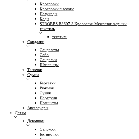
Кроссовки
Кроссовки высокие
Полукеды
Кеды
STROBBS B3607-3 Кроссовки Межсезон черный
текстиль
текстиль
Сандалии
Сандалеты
Сабо
Сандалии
Шлепанцы
Тапочки
Сумки
Барсетки
Рюкзаки
Сумки
Портфели
Планшеты
Аксессуары
Детям
Девочкам
Сапожки
Ботиночки