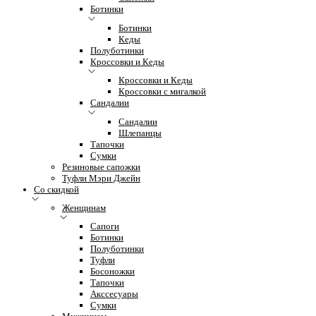
Ботинки
Ботинки
Кеды
Полуботинки
Кроссовки и Кеды
Кроссовки и Кеды
Кроссовки с мигалкой
Сандалии
Сандалии
Шлепанцы
Тапочки
Сумки
Резиновые сапожки
Туфли Мэри Джейн
Со скидкой
Женщинам
Сапоги
Ботинки
Полуботинки
Туфли
Босоножки
Тапочки
Акссесуары
Сумки