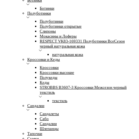
Ботинки
Ботинки
Полуботинки
Полуботинки
Полуботинки открытые
Слипоны
Мокасины и Лоферы
RESPECT VK83-169331 Полуботинки ВсеСезон
черный натуральная кожа
натуральная кожа
Кроссовки и Кеды
Кроссовки
Кроссовки высокие
Полукеды
Кеды
STROBBS B3607-3 Кроссовки Межсезон черный
текстиль
текстиль
Сандалии
Сандалеты
Сабо
Сандалии
Шлепанцы
Тапочки
Сумки