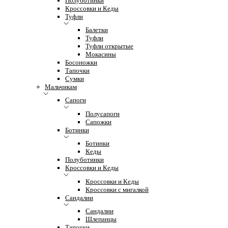
Полуботинки
Кроссовки и Кеды
Туфли
Балетки
Туфли
Туфли открытые
Мокасины
Босоножки
Тапочки
Сумки
Мальчикам
Сапоги
Полусапоги
Сапожки
Ботинки
Ботинки
Кеды
Полуботинки
Кроссовки и Кеды
Кроссовки и Кеды
Кроссовки с мигалкой
Сандалии
Сандалии
Шлепанцы
Тапочки