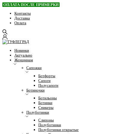
ОПЛАТА ПОСЛЕ ПРИМЕРКИ
Контакты
Доставка
Оплата
Новинки
Актуально
Женщинам
Сапожки
Ботфорты
Сапоги
Полусапоги
Ботиночки
Ботильоны
Ботинки
Сникеры
Полуботинки
Слипоны
Полуботинки
Полуботинки открытые