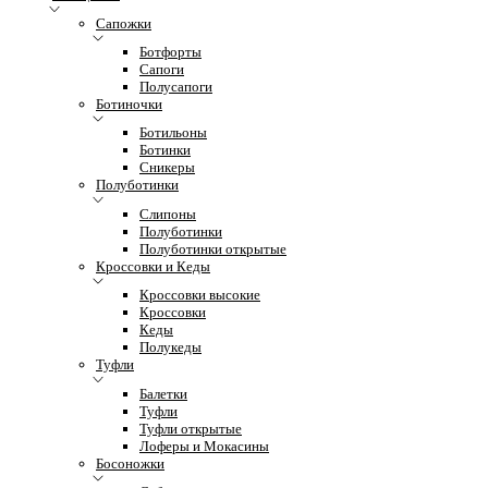
Сапожки
Ботфорты
Сапоги
Полусапоги
Ботиночки
Ботильоны
Ботинки
Сникеры
Полуботинки
Слипоны
Полуботинки
Полуботинки открытые
Кроссовки и Кеды
Кроссовки высокие
Кроссовки
Кеды
Полукеды
Туфли
Балетки
Туфли
Туфли открытые
Лоферы и Мокасины
Босоножки