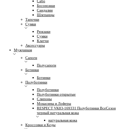
Сабо
Босоножки
Сандалии
Шлепанцы
Тапочки
Сумки
Рюкзаки
Сумки
Клатчи
Аксессуары
Мужчинам
Сапоги
Полусапоги
Ботинки
Ботинки
Полуботинки
Полуботинки
Полуботинки открытые
Слипоны
Мокасины и Лоферы
RESPECT VK83-169331 Полуботинки ВсеСезон
черный натуральная кожа
натуральная кожа
Кроссовки и Кеды