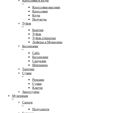
Кроссовки и Кеды
Кроссовки высокие
Кроссовки
Кеды
Полукеды
Туфли
Балетки
Туфли
Туфли открытые
Лоферы и Мокасины
Босоножки
Сабо
Босоножки
Сандалии
Шлепанцы
Тапочки
Сумки
Рюкзаки
Сумки
Клатчи
Аксессуары
Мужчинам
Сапоги
Полусапоги