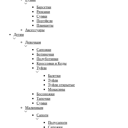
Барсетки
Рюкзаки
Сумки
Портфели
Планшеты
Аксессуары
Детям
Девочкам
Сапожки
Ботиночки
Полуботинки
Кроссовки и Кеды
Туфли
Балетки
Туфли
Туфли открытые
Мокасины
Босоножки
Тапочки
Сумки
Мальчикам
Сапоги
Полусапоги
Сапожки