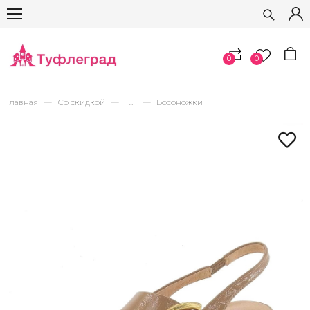
0
0
Главная
Со скидкой
...
Босоножки