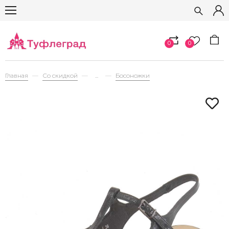
0
0
Главная
Со скидкой
...
Босоножки