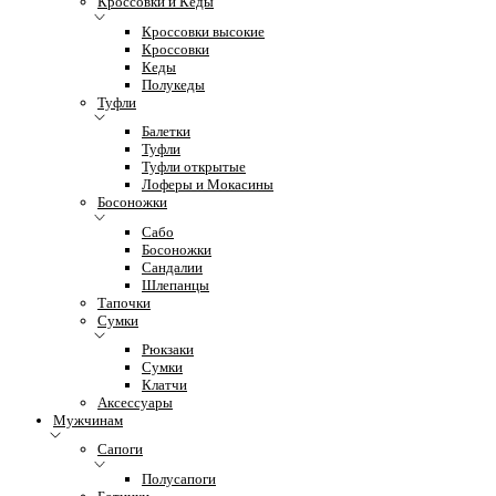
Кроссовки и Кеды
Кроссовки высокие
Кроссовки
Кеды
Полукеды
Туфли
Балетки
Туфли
Туфли открытые
Лоферы и Мокасины
Босоножки
Сабо
Босоножки
Сандалии
Шлепанцы
Тапочки
Сумки
Рюкзаки
Сумки
Клатчи
Аксессуары
Мужчинам
Сапоги
Полусапоги