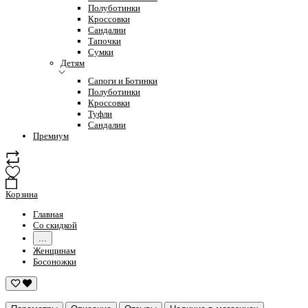
Полуботинки
Кроссовки
Сандалии
Тапочки
Сумки
Детям
Сапоги и Ботинки
Полуботинки
Кроссовки
Туфли
Сандалии
Премиум
Корзина
Главная
Со скидкой
...
Женщинам
Босоножки