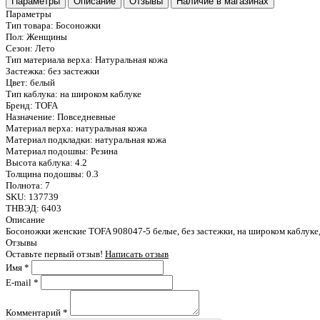
Параметры
Описание
Отзывы
Наличие в магазинах
Параметры
Тип товара:
Босоножки
Пол:
Женщины
Сезон:
Лето
Тип материала верха:
Натуральная кожа
Застежка:
без застежки
Цвет:
белый
Тип каблука:
на широком каблуке
Бренд:
TOFA
Назначение:
Повседневные
Материал верха:
натуральная кожа
Материал подкладки:
натуральная кожа
Материал подошвы:
Резина
Высота каблука:
4.2
Толщина подошвы:
0.3
Полнота:
7
SKU:
137739
ТНВЭД:
6403
Описание
Босоножки женские TOFA 908047-5 белые, без застежки, на широком каблуке,
Отзывы
Оставьте первый отзыв!
Написать отзыв
Имя
*
E-mail
*
Комментарий
*