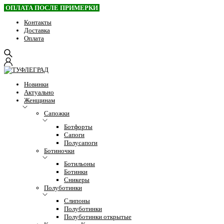
ОПЛАТА ПОСЛЕ ПРИМЕРКИ
Контакты
Доставка
Оплата
Новинки
Актуально
Женщинам
Сапожки
Ботфорты
Сапоги
Полусапоги
Ботиночки
Ботильоны
Ботинки
Сникеры
Полуботинки
Слипоны
Полуботинки
Полуботинки открытые