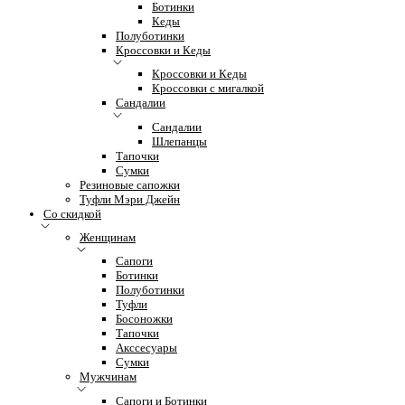
Ботинки
Кеды
Полуботинки
Кроссовки и Кеды
Кроссовки и Кеды
Кроссовки с мигалкой
Сандалии
Сандалии
Шлепанцы
Тапочки
Сумки
Резиновые сапожки
Туфли Мэри Джейн
Со скидкой
Женщинам
Сапоги
Ботинки
Полуботинки
Туфли
Босоножки
Тапочки
Акссесуары
Сумки
Мужчинам
Сапоги и Ботинки