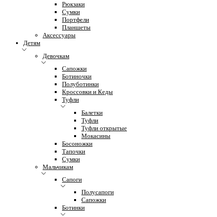
Рюкзаки
Сумки
Портфели
Планшеты
Аксессуары
Детям
Девочкам
Сапожки
Ботиночки
Полуботинки
Кроссовки и Кеды
Туфли
Балетки
Туфли
Туфли открытые
Мокасины
Босоножки
Тапочки
Сумки
Мальчикам
Сапоги
Полусапоги
Сапожки
Ботинки