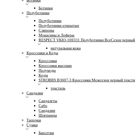
Ботинки
Ботинки
Полуботинки
Полуботинки
Полуботинки открытые
Слипоны
Мокасины и Лоферы
RESPECT VK83-169331 Полуботинки ВсеСезон черный 
натуральная кожа
Кроссовки и Кеды
Кроссовки
Кроссовки высокие
Полукеды
Кеды
STROBBS B3607-3 Кроссовки Межсезон черный тексти
текстиль
Сандалии
Сандалеты
Сабо
Сандалии
Шлепанцы
Тапочки
Сумки
Барсетки