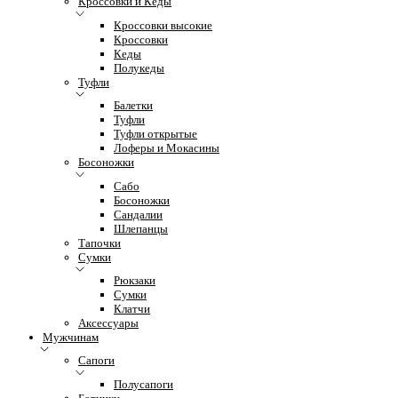
Кроссовки и Кеды
Кроссовки высокие
Кроссовки
Кеды
Полукеды
Туфли
Балетки
Туфли
Туфли открытые
Лоферы и Мокасины
Босоножки
Сабо
Босоножки
Сандалии
Шлепанцы
Тапочки
Сумки
Рюкзаки
Сумки
Клатчи
Аксессуары
Мужчинам
Сапоги
Полусапоги