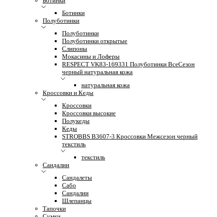
Ботинки
Ботинки
Полуботинки
Полуботинки
Полуботинки открытые
Слипоны
Мокасины и Лоферы
RESPECT VK83-169331 Полуботинки ВсеСезон
черный натуральная кожа
натуральная кожа
Кроссовки и Кеды
Кроссовки
Кроссовки высокие
Полукеды
Кеды
STROBBS B3607-3 Кроссовки Межсезон черный
текстиль
текстиль
Сандалии
Сандалеты
Сабо
Сандалии
Шлепанцы
Тапочки
Сумки