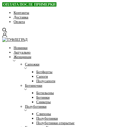
ОПЛАТА ПОСЛЕ ПРИМЕРКИ
Контакты
Доставка
Оплата
Новинки
Актуально
Женщинам
Сапожки
Ботфорты
Сапоги
Полусапоги
Ботиночки
Ботильоны
Ботинки
Сникеры
Полуботинки
Слипоны
Полуботинки
Полуботинки открытые