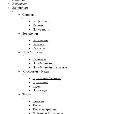
Актуально
Женщинам
Сапожки
Ботфорты
Сапоги
Полусапоги
Ботиночки
Ботильоны
Ботинки
Сникеры
Полуботинки
Слипоны
Полуботинки
Полуботинки открытые
Кроссовки и Кеды
Кроссовки высокие
Кроссовки
Кеды
Полукеды
Туфли
Балетки
Туфли
Туфли открытые
Лоферы и Мокасины