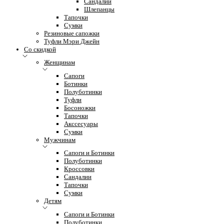
Сандалии
Шлепанцы
Тапочки
Сумки
Резиновые сапожки
Туфли Мэри Джейн
Со скидкой
Женщинам
Сапоги
Ботинки
Полуботинки
Туфли
Босоножки
Тапочки
Акссесуары
Сумки
Мужчинам
Сапоги и Ботинки
Полуботинки
Кроссовки
Сандалии
Тапочки
Сумки
Детям
Сапоги и Ботинки
Полуботинки