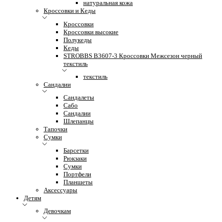
натуральная кожа
Кроссовки и Кеды
Кроссовки
Кроссовки высокие
Полукеды
Кеды
STROBBS B3607-3 Кроссовки Межсезон черный
текстиль
текстиль
Сандалии
Сандалеты
Сабо
Сандалии
Шлепанцы
Тапочки
Сумки
Барсетки
Рюкзаки
Сумки
Портфели
Планшеты
Аксессуары
Детям
Девочкам