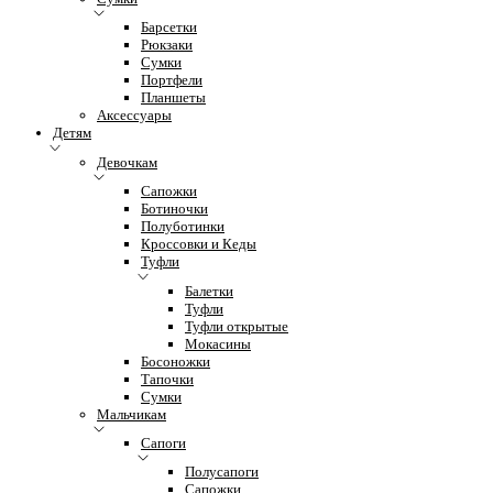
Барсетки
Рюкзаки
Сумки
Портфели
Планшеты
Аксессуары
Детям
Девочкам
Сапожки
Ботиночки
Полуботинки
Кроссовки и Кеды
Туфли
Балетки
Туфли
Туфли открытые
Мокасины
Босоножки
Тапочки
Сумки
Мальчикам
Сапоги
Полусапоги
Сапожки