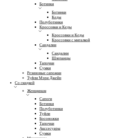
Ботинки
Ботинки
Кеды
Полуботинки
Кроссовки и Кеды
Кроссовки и Кеды
Кроссовки с мигалкой
Сандалии
Сандалии
Шлепанцы
Тапочки
Сумки
Резиновые сапожки
Туфли Мэри Джейн
Со скидкой
Женщинам
Сапоги
Ботинки
Полуботинки
Туфли
Босоножки
Тапочки
Акссесуары
Сумки