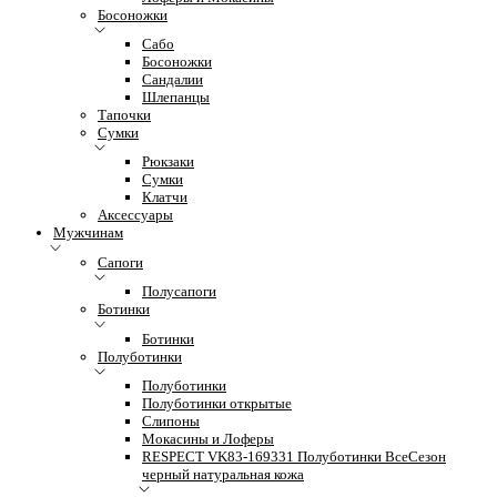
Босоножки
Сабо
Босоножки
Сандалии
Шлепанцы
Тапочки
Сумки
Рюкзаки
Сумки
Клатчи
Аксессуары
Мужчинам
Сапоги
Полусапоги
Ботинки
Ботинки
Полуботинки
Полуботинки
Полуботинки открытые
Слипоны
Мокасины и Лоферы
RESPECT VK83-169331 Полуботинки ВсеСезон
черный натуральная кожа