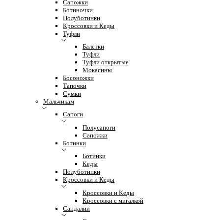
Сапожки
Ботиночки
Полуботинки
Кроссовки и Кеды
Туфли
Балетки
Туфли
Туфли открытые
Мокасины
Босоножки
Тапочки
Сумки
Мальчикам
Сапоги
Полусапоги
Сапожки
Ботинки
Ботинки
Кеды
Полуботинки
Кроссовки и Кеды
Кроссовки и Кеды
Кроссовки с мигалкой
Сандалии