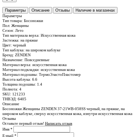
Параметры
Описание
Отзывы
Наличие в магазинах
Параметры
Тип товара:
Босоножки
Пол:
Женщины
Сезон:
Лето
Тип материала верха:
Искусственная кожа
Застежка:
на пряжке
Цвет:
черный
Тип каблука:
на широком каблуке
Бренд:
ZENDEN
Назначение:
Повседневные
Материал верха:
искусственная кожа
Материал подкладки:
искусственная кожа
Материал подошвы:
ТермоЭластоПластомер
Высота каблука:
6.6
Толщина подошвы:
1.4
Полнота:
4
SKU:
121233
ТНВЭД:
6405
Описание
Босоножки Женщины ZENDEN 37-21WB-058SS черный, на пряжке, на
широком каблуке, сверху искусственная кожа, изнутри искусственная кожа
Отзывы
Оставьте первый отзыв!
Написать отзыв
Имя
*
E-mail
*