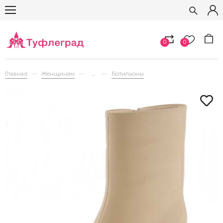
0
0
Главная
Женщинам
...
Ботильоны