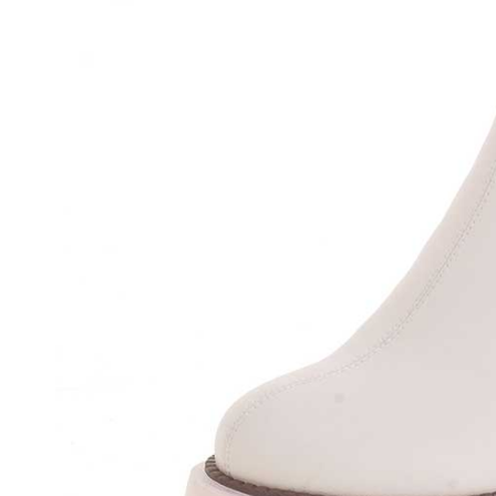
Сап
Бот
Пол
Кро
Сан
Тап
Сум
Со ски
Сап
Бот