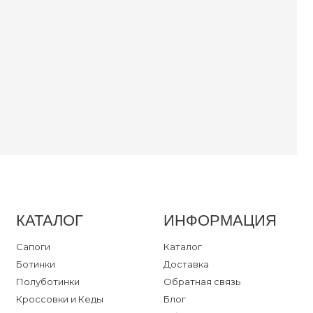
уботинки
ссовки
ли
далии
ум
ты
ка
КАТАЛОГ
ИНФОРМАЦИЯ
ный кабинет
Сапоги
Каталог
Ботинки
Доставка
Полуботинки
Обратная связь
Кроссовки и Кеды
Блог