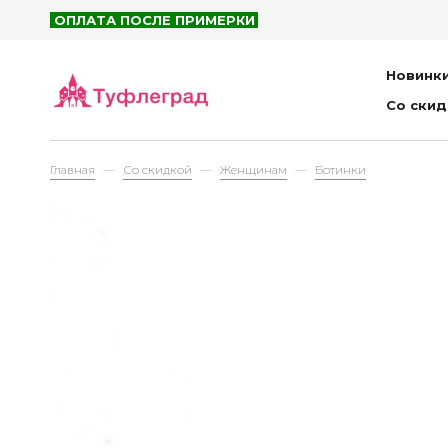
Рюк
ОПЛАТА ПОСЛЕ ПРИМЕРКИ
Сум
Пор
Новинк
Пла
Со ски
Детям
Главная
Со скидкой
Женщинам
Ботинки
Са
Бот
Пол
Кро
Туф
Бос
Тап
Сум