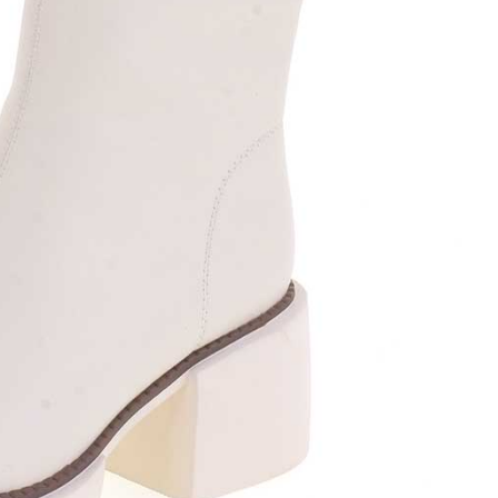
оги
инки
уботинки
ссовки и Кеды
далии
очки
ки
дкой
оги
инки