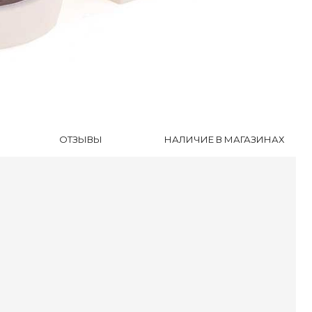
уботинки
ли
оножки
очки
сесуары
ки
ОТЗЫВЫ
НАЛИЧИЕ В МАГАЗИНАХ
оги и Ботинки
уботинки
ссовки
далии
очки
ки
оги и Ботинки