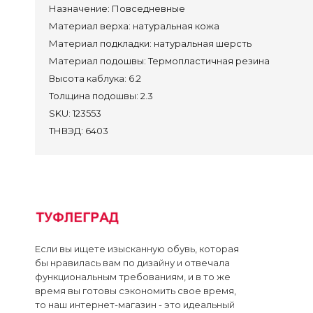
Назначение:
Повседневные
Пол
Материал верха:
натуральная кожа
Кро
Материал подкладки:
натуральная шерсть
Туф
Материал подошвы:
Термопластичная резина
Сан
Высота каблука:
6.2
Толщина подошвы:
2.3
Преми
SKU:
123553
ТНВЭД:
6403
Контак
Достав
Оплата
Лич
Если вы ищете изысканную обувь, которая
бы нравилась вам по дизайну и отвечала
функциональным требованиям, и в то же
время вы готовы сэкономить свое время,
то наш интернет-магазин - это идеальный