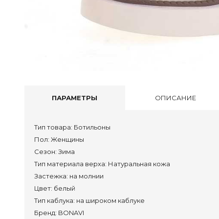
Пол
Туф
Бос
Тап
Акс
Сум
ПАРАМЕТРЫ
ОПИСАНИЕ
Сап
Пол
Тип товара:
Ботильоны
Пол:
Женщины
Кро
Сезон:
Зима
Сан
Тип материала верха:
Натуральная кожа
Тап
Застежка:
на молнии
Сум
Цвет:
белый
Тип каблука:
на широком каблуке
Бренд:
BONAVI
Сап