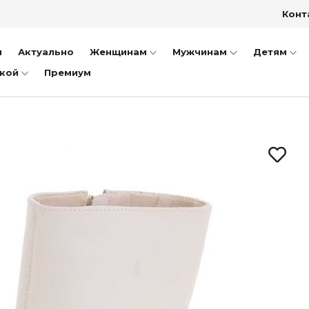
заки
Конт
ки
тфели
и
Актуально
Женщинам
Мужчинам
Детям
ншеты
дкой
Премиум
пожки
иночки
уботинки
ссовки и Кеды
ли
оножки
очки
ки