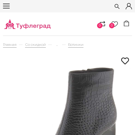
0
0
Главная
Со скидкой
...
Ботинки