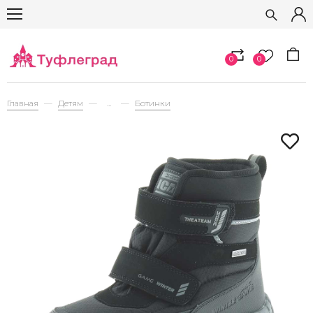
0
0
Главная
Детям
...
Ботинки