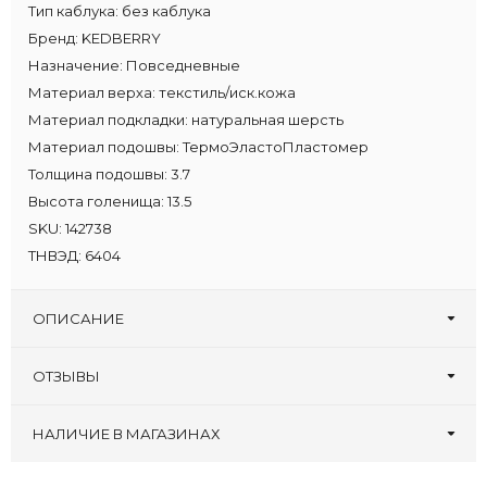
Тип каблука:
без каблука
Бренд:
KEDBERRY
Назначение:
Повседневные
Материал верха:
текстиль/иск.кожа
Материал подкладки:
натуральная шерсть
Материал подошвы:
ТермоЭластоПластомер
Толщина подошвы:
3.7
Высота голенища:
13.5
SKU:
142738
ТНВЭД:
6404
ОПИСАНИЕ
ОТЗЫВЫ
Оставьте первый отзыв!
Написать отзыв
НАЛИЧИЕ В МАГАЗИНАХ
Склад
:
32 33 34 35 36 37