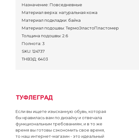
Пол
Назначение:
Повседневные
Материал верха:
натуральная кожа
Кро
Материал подкладки:
байка
Туф
Материал подошвы:
ТермоЭластоПластомер
Сан
Толщина подошвы:
2.6
Полнота:
3
Преми
SKU:
124737
ТНВЭД:
6403
Контак
Достав
Оплата
Лич
Если вы ищете изысканную обувь, которая
бы нравилась вам по дизайну и отвечала
функциональным требованиям, и в то же
время вы готовы сэкономить свое время,
то наш интернет-магазин - это идеальный