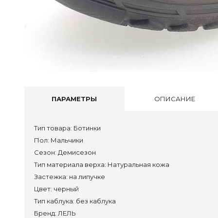
Пол
Туф
Бос
Тап
Акс
Сум
ПАРАМЕТРЫ
ОПИСАНИЕ
Сап
Пол
Тип товара:
Ботинки
Кро
Пол:
Мальчики
Сан
Сезон:
Демисезон
Тип материала верха:
Натуральная кожа
Тап
Застежка:
на липучке
Сум
Цвет:
черный
Тип каблука:
без каблука
Сап
Бренд:
ЛЕЛЬ