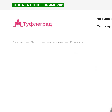
ОПЛАТА ПОСЛЕ ПРИМЕРКИ
Сум
Пор
Новинк
Пла
Со ски
Детям
Главная
Детям
Мальчикам
Ботинки
Са
Бот
Пол
Кро
Туф
Бос
Тап
Сум