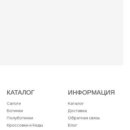
уботинки
ссовки
ли
далии
ум
ты
ка
КАТАЛОГ
ИНФОРМАЦИЯ
ный кабинет
Сапоги
Каталог
Ботинки
Доставка
Полуботинки
Обратная связь
Кроссовки и Кеды
Блог