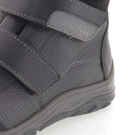
оги
инки
уботинки
ссовки и Кеды
далии
очки
ки
дкой
оги
инки