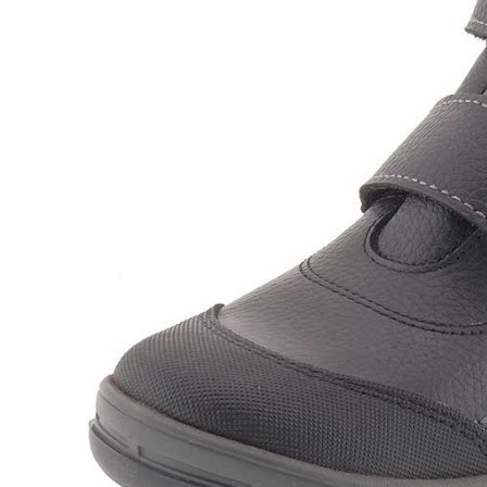
Сап
Бот
Пол
Кро
Сан
Тап
Сум
Со ски
Сап
Бот