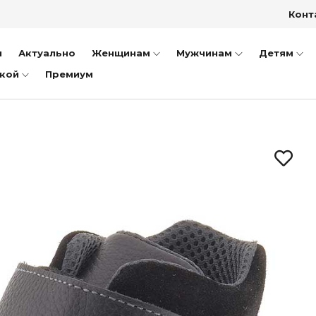
Конт
ки
тфели
и
Актуально
Женщинам
Мужчинам
Детям
ншеты
дкой
Премиум
пожки
иночки
уботинки
ссовки и Кеды
ли
оножки
очки
ки