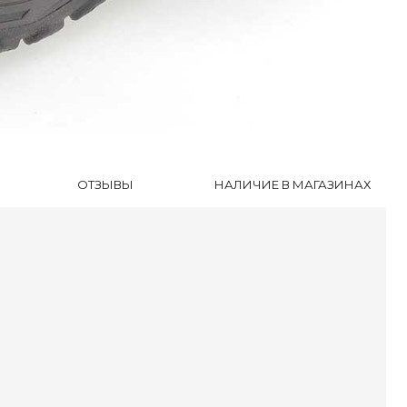
уботинки
ли
оножки
очки
сесуары
ки
ОТЗЫВЫ
НАЛИЧИЕ В МАГАЗИНАХ
оги и Ботинки
уботинки
ссовки
далии
очки
ки
оги и Ботинки