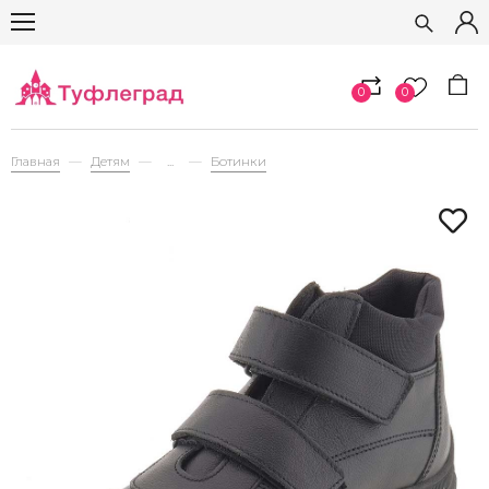
0
0
Главная
Детям
...
Ботинки