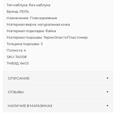
Тип каблука:
без каблука
Бренд:
ЛЕЛЬ
Назначение:
Повседневные
Материал верха:
натуральная кожа
Материал подкладки:
байка
Материал подошвы:
ТермоЭластоПластомер
Толщина подошвы:
3
Полнота:
4
SKU:
114008
ТНВЭД:
6403
ОПИСАНИЕ
ОТЗЫВЫ
Оставьте первый отзыв!
Написать отзыв
НАЛИЧИЕ В МАГАЗИНАХ
Склад
:
33 34 35 40