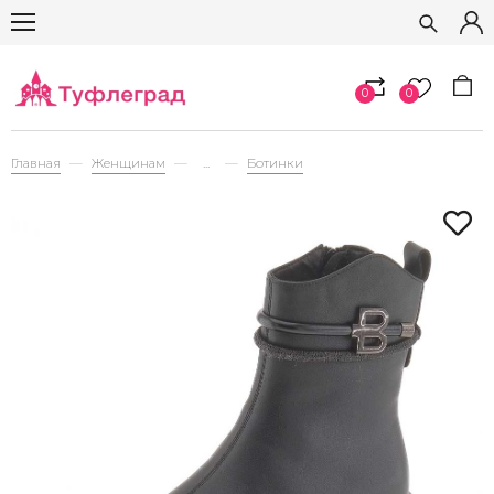
0
0
Главная
Женщинам
...
Ботинки