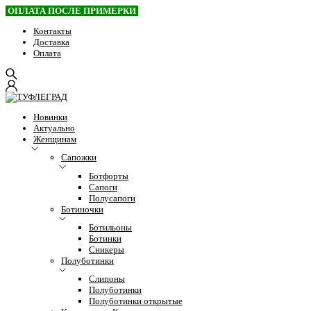
ОПЛАТА ПОСЛЕ ПРИМЕРКИ
Контакты
Доставка
Оплата
Новинки
Актуально
Женщинам
Сапожки
Ботфорты
Сапоги
Полусапоги
Ботиночки
Ботильоны
Ботинки
Сникеры
Полуботинки
Слипоны
Полуботинки
Полуботинки открытые