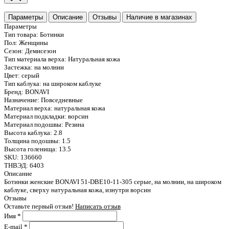
Параметры
Описание
Отзывы
Наличие в магазинах
Параметры
Тип товара:
Ботинки
Пол:
Женщины
Сезон:
Демисезон
Тип материала верха:
Натуральная кожа
Застежка:
на молнии
Цвет:
серый
Тип каблука:
на широком каблуке
Бренд:
BONAVI
Назначение:
Повседневные
Материал верха:
натуральная кожа
Материал подкладки:
ворсин
Материал подошвы:
Резина
Высота каблука:
2.8
Толщина подошвы:
1.5
Высота голенища:
13.5
SKU:
136660
ТНВЭД:
6403
Описание
Ботинки женские BONAVI 51-DBE10-11-305 серые, на молнии, на широком
каблуке, сверху натуральная кожа, изнутри ворсин
Отзывы
Оставьте первый отзыв!
Написать отзыв
Имя
*
E-mail
*