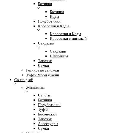
Ботинки
Ботинки
Кеды
Полуботинки
Кроссовки и Кеды
Кроссовки и Кеды
Кроссовки с мигалкой
Сандалии
Сандалии
Шлепанцы
Тапочки
Сумки
Резиновые сапожки
Туфли Мэри Джейн
Со скидкой
Женщинам
Сапоги
Ботинки
Полуботинки
Туфли
Босоножки
Тапочки
Акссесуары
Сумки