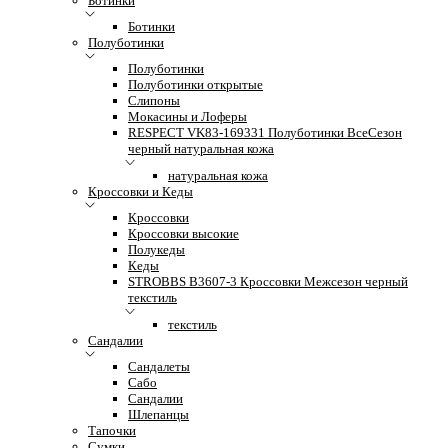
Ботинки
Ботинки
Полуботинки
Полуботинки
Полуботинки открытые
Слипоны
Мокасины и Лоферы
RESPECT VK83-169331 Полуботинки ВсеСезон
черный натуральная кожа
натуральная кожа
Кроссовки и Кеды
Кроссовки
Кроссовки высокие
Полукеды
Кеды
STROBBS B3607-3 Кроссовки Межсезон черный
текстиль
текстиль
Сандалии
Сандалеты
Сабо
Сандалии
Шлепанцы
Тапочки
Сумки