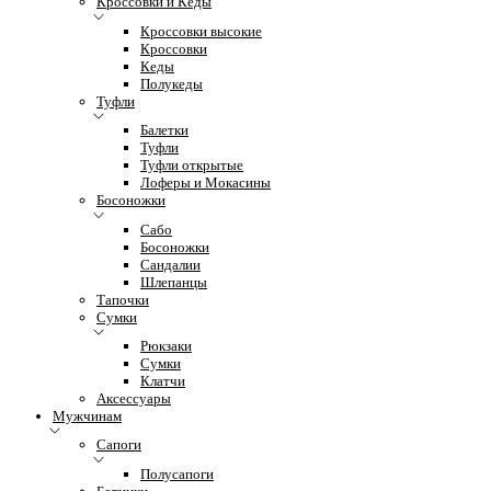
Кроссовки и Кеды
Кроссовки высокие
Кроссовки
Кеды
Полукеды
Туфли
Балетки
Туфли
Туфли открытые
Лоферы и Мокасины
Босоножки
Сабо
Босоножки
Сандалии
Шлепанцы
Тапочки
Сумки
Рюкзаки
Сумки
Клатчи
Аксессуары
Мужчинам
Сапоги
Полусапоги