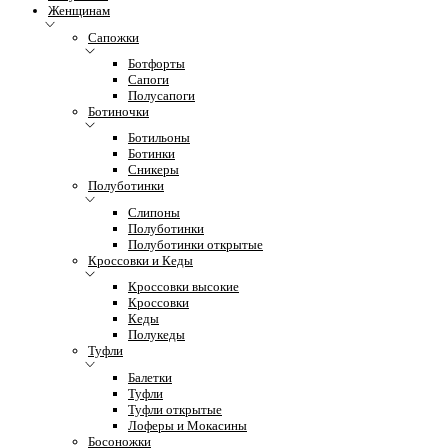
Женщинам
Сапожки
Ботфорты
Сапоги
Полусапоги
Ботиночки
Ботильоны
Ботинки
Сникеры
Полуботинки
Слипоны
Полуботинки
Полуботинки открытые
Кроссовки и Кеды
Кроссовки высокие
Кроссовки
Кеды
Полукеды
Туфли
Балетки
Туфли
Туфли открытые
Лоферы и Мокасины
Босоножки