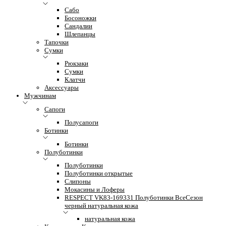
Сабо
Босоножки
Сандалии
Шлепанцы
Тапочки
Сумки
Рюкзаки
Сумки
Клатчи
Аксессуары
Мужчинам
Сапоги
Полусапоги
Ботинки
Ботинки
Полуботинки
Полуботинки
Полуботинки открытые
Слипоны
Мокасины и Лоферы
RESPECT VK83-169331 Полуботинки ВсеСезон
черный натуральная кожа
натуральная кожа