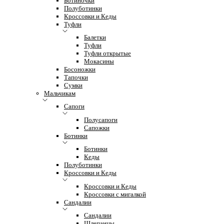
Ботиночки
Полуботинки
Кроссовки и Кеды
Туфли
Балетки
Туфли
Туфли открытые
Мокасины
Босоножки
Тапочки
Сумки
Мальчикам
Сапоги
Полусапоги
Сапожки
Ботинки
Ботинки
Кеды
Полуботинки
Кроссовки и Кеды
Кроссовки и Кеды
Кроссовки с мигалкой
Сандалии
Сандалии
Шлепанцы