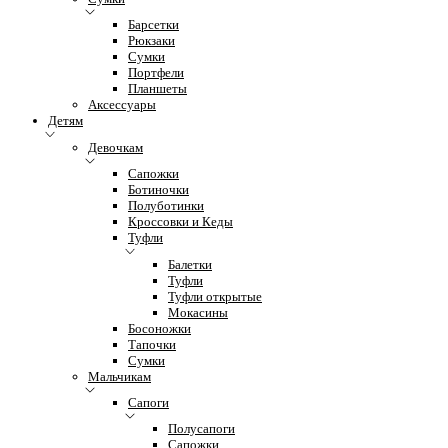
Барсетки
Рюкзаки
Сумки
Портфели
Планшеты
Аксессуары
Детям
Девочкам
Сапожки
Ботиночки
Полуботинки
Кроссовки и Кеды
Туфли
Балетки
Туфли
Туфли открытые
Мокасины
Босоножки
Тапочки
Сумки
Мальчикам
Сапоги
Полусапоги
Сапожки