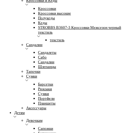
Кроссовки и Кеды
Кроссовки
Кроссовки высокие
Полукеды
Кеды
STROBBS B3607-3 Кроссовки Межсезон черный
текстиль
текстиль
Сандалии
Сандалеты
Сабо
Сандалии
Шлепанцы
Тапочки
Сумки
Барсетки
Рюкзаки
Сумки
Портфели
Планшеты
Аксессуары
Детям
Девочкам
Сапожки