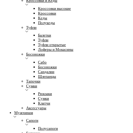
Кроссовки и Кеды
Кроссовки высокие
Кроссовки
Кеды
Полукеды
Туфли
Балетки
Туфли
Туфли открытые
Лоферы и Мокасины
Босоножки
Сабо
Босоножки
Сандалии
Шлепанцы
Тапочки
Сумки
Рюкзаки
Сумки
Клатчи
Аксессуары
Мужчинам
Сапоги
Полусапоги