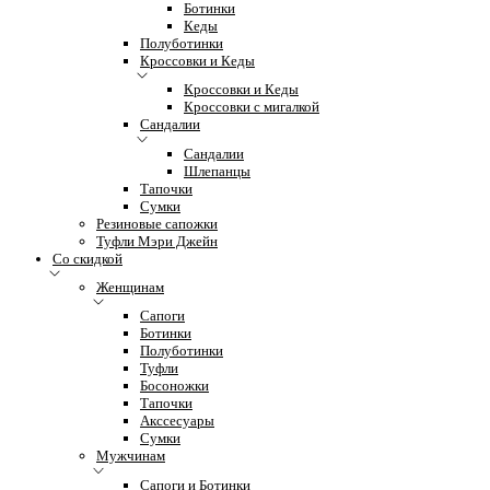
Ботинки
Кеды
Полуботинки
Кроссовки и Кеды
Кроссовки и Кеды
Кроссовки с мигалкой
Сандалии
Сандалии
Шлепанцы
Тапочки
Сумки
Резиновые сапожки
Туфли Мэри Джейн
Со скидкой
Женщинам
Сапоги
Ботинки
Полуботинки
Туфли
Босоножки
Тапочки
Акссесуары
Сумки
Мужчинам
Сапоги и Ботинки