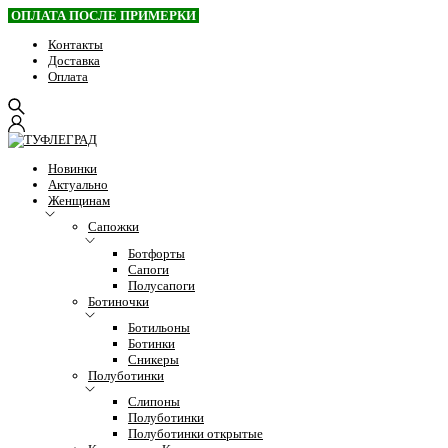
ОПЛАТА ПОСЛЕ ПРИМЕРКИ
Контакты
Доставка
Оплата
Новинки
Актуально
Женщинам
Сапожки
Ботфорты
Сапоги
Полусапоги
Ботиночки
Ботильоны
Ботинки
Сникеры
Полуботинки
Слипоны
Полуботинки
Полуботинки открытые