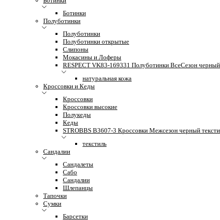
Ботинки
Ботинки
Полуботинки
Полуботинки
Полуботинки открытые
Слипоны
Мокасины и Лоферы
RESPECT VK83-169331 Полуботинки ВсеСезон черный 
натуральная кожа
Кроссовки и Кеды
Кроссовки
Кроссовки высокие
Полукеды
Кеды
STROBBS B3607-3 Кроссовки Межсезон черный тексти
текстиль
Сандалии
Сандалеты
Сабо
Сандалии
Шлепанцы
Тапочки
Сумки
Барсетки