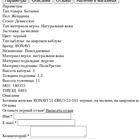
Параметры
Описание
Отзывы
Наличие в магазинах
Параметры
Тип товара:
Ботинки
Пол:
Женщины
Сезон:
Демисезон
Тип материала верха:
Натуральная кожа
Застежка:
на молнии
Цвет:
черный
Тип каблука:
на широком каблуке
Бренд:
BONAVI
Назначение:
Повседневные
Материал верха:
натуральная кожа
Материал подкладки:
ворсин
Материал подошвы:
ПолиУретан
Высота каблука:
3
Толщина подошвы:
1.2
Высота голенища:
11
SKU:
140355
ТНВЭД:
6403
Описание
Ботинки женские BONAVI 51-DBU3-53-101 черные, на молнии, на широком каб
Отзывы
Оставьте первый отзыв!
Написать отзыв
Имя
*
E-mail
*
Комментарий
*