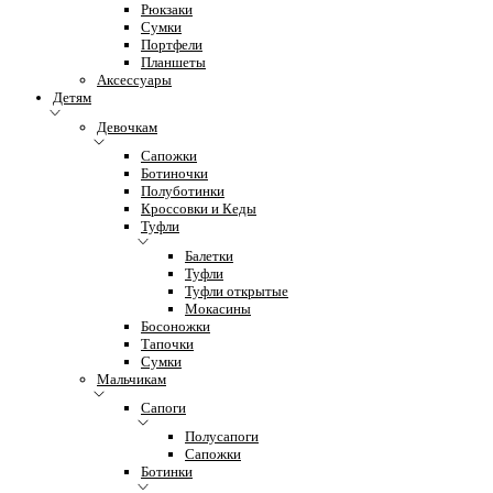
Рюкзаки
Сумки
Портфели
Планшеты
Аксессуары
Детям
Девочкам
Сапожки
Ботиночки
Полуботинки
Кроссовки и Кеды
Туфли
Балетки
Туфли
Туфли открытые
Мокасины
Босоножки
Тапочки
Сумки
Мальчикам
Сапоги
Полусапоги
Сапожки
Ботинки