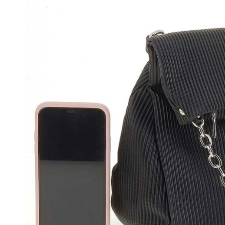
Пол
Кро
Туф
Бос
Тап
Сум
Сап
Бот
Пол
Кро
Сан
Тап
Сум