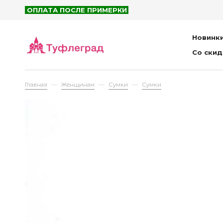
Са
ОПЛАТА ПОСЛЕ ПРИМЕРКИ
Сан
Шл
Новинк
Со ски
Бар
Главная
Женщинам
Сумки
Сумки
Рюк
Сум
Пор
Пла
Детям
Са
Бот