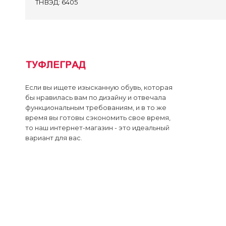
ТНВЭД:
6405
Кро
Сан
Тап
Сум
Сап
Если вы ищете изысканную обувь, которая
бы нравилась вам по дизайну и отвечала
Пол
функциональным требованиям, и в то же
Кро
время вы готовы сэкономить свое время,
то наш интернет-магазин - это идеальный
Туф
вариант для вас.
Сан
Преми
Контак
Достав
Оплата