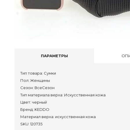
Со ски
Сап
Бот
ПАРАМЕТРЫ
ОП
Пол
Туф
Тип товара:
Сумки
Бос
Пол:
Женщины
Тап
Сезон:
ВсеСезон
Акс
Тип материала верха:
Искусственная кожа
Сум
Цвет:
черный
Бренд:
KEDDO
Материал верха:
искусственная кожа
Сап
SKU:
120735
Пол