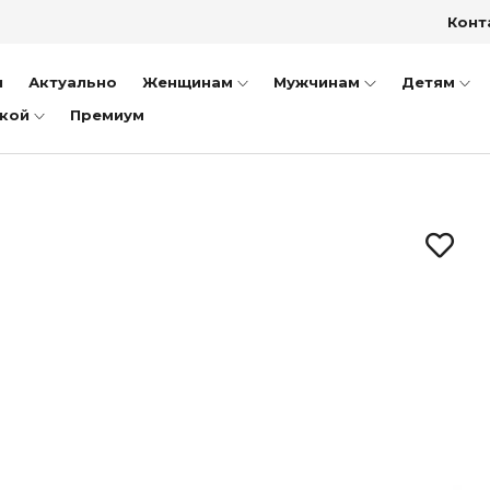
бо
Конт
далии
епанцы
и
Актуально
Женщинам
Мужчинам
Детям
дкой
Премиум
сетки
заки
ки
тфели
ншеты
пожки
иночки