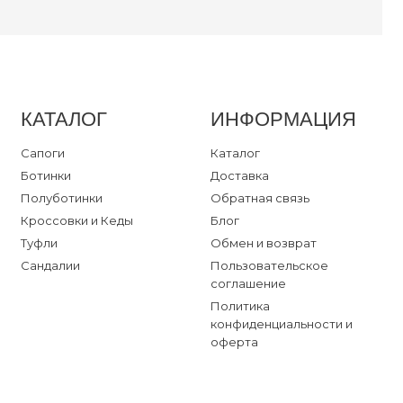
ссовки
далии
очки
ки
КАТАЛОГ
ИНФОРМАЦИЯ
оги и Ботинки
Сапоги
Каталог
Ботинки
Доставка
уботинки
Полуботинки
Обратная связь
ссовки
Кроссовки и Кеды
Блог
ли
Туфли
Обмен и возврат
далии
Сандалии
Пользовательское
соглашение
ум
Политика
конфиденциальности и
оферта
ты
ка