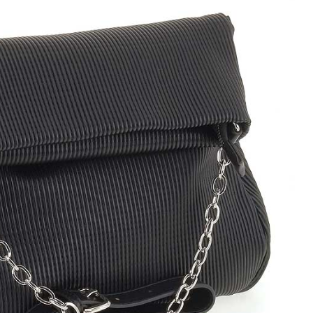
уботинки
ссовки и Кеды
ли
оножки
очки
ки
оги
инки
уботинки
ссовки и Кеды
далии
очки
ки