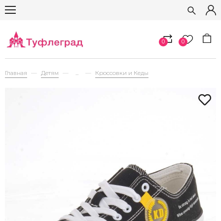
0
0
Главная
Детям
...
Кроссовки и Кеды