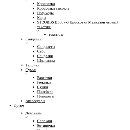
Кроссовки
Кроссовки высокие
Полукеды
Кеды
STROBBS B3607-3 Кроссовки Межсезон черный
текстиль
текстиль
Сандалии
Сандалеты
Сабо
Сандалии
Шлепанцы
Тапочки
Сумки
Барсетки
Рюкзаки
Сумки
Портфели
Планшеты
Аксессуары
Детям
Девочкам
Сапожки
Ботиночки