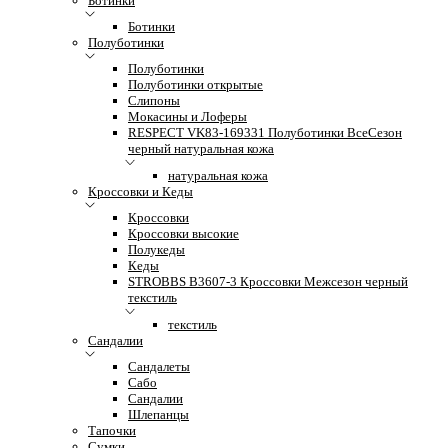
Ботинки
Ботинки
Полуботинки
Полуботинки
Полуботинки открытые
Слипоны
Мокасины и Лоферы
RESPECT VK83-169331 Полуботинки ВсеСезон
черный натуральная кожа
натуральная кожа
Кроссовки и Кеды
Кроссовки
Кроссовки высокие
Полукеды
Кеды
STROBBS B3607-3 Кроссовки Межсезон черный
текстиль
текстиль
Сандалии
Сандалеты
Сабо
Сандалии
Шлепанцы
Тапочки
Сумки