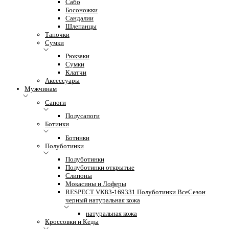
Сабо
Босоножки
Сандалии
Шлепанцы
Тапочки
Сумки
Рюкзаки
Сумки
Клатчи
Аксессуары
Мужчинам
Сапоги
Полусапоги
Ботинки
Ботинки
Полуботинки
Полуботинки
Полуботинки открытые
Слипоны
Мокасины и Лоферы
RESPECT VK83-169331 Полуботинки ВсеСезон
черный натуральная кожа
натуральная кожа
Кроссовки и Кеды