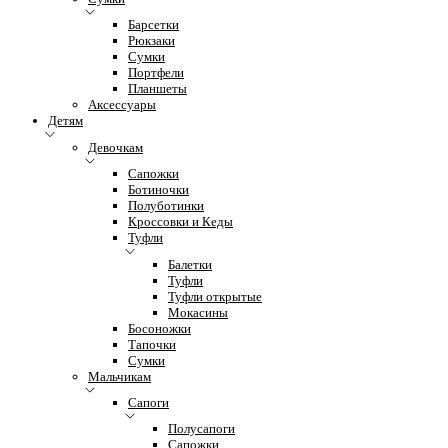
Барсетки
Рюкзаки
Сумки
Портфели
Планшеты
Аксессуары
Детям
Девочкам
Сапожки
Ботиночки
Полуботинки
Кроссовки и Кеды
Туфли
Балетки
Туфли
Туфли открытые
Мокасины
Босоножки
Тапочки
Сумки
Мальчикам
Сапоги
Полусапоги
Сапожки