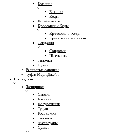
Ботинки
Ботинки
Кеды
Полуботинки
Кроссовки и Кеды
Кроссовки и Кеды
Кроссовки с мигалкой
Сандалии
Сандалии
Шлепанцы
Тапочки
Сумки
Резиновые сапожки
Туфли Мэри Джейн
Со скидкой
Женщинам
Сапоги
Ботинки
Полуботинки
Туфли
Босоножки
Тапочки
Акссесуары
Сумки