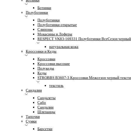
Ботинки
Ботинки
Полуботинки
Полуботинки
Полуботинки открытые
Слипоны
Мокасины и Лоферы
RESPECT VK83-169331 Полуботинки ВсеСезон черный 
натуральная кожа
Кроссовки и Кеды
Кроссовки
Кроссовки высокие
Полукеды
Кеды
STROBBS B3607-3 Кроссовки Межсезон черный тексти
текстиль
Сандалии
Сандалеты
Сабо
Сандалии
Шлепанцы
Тапочки
Сумки
Барсетки