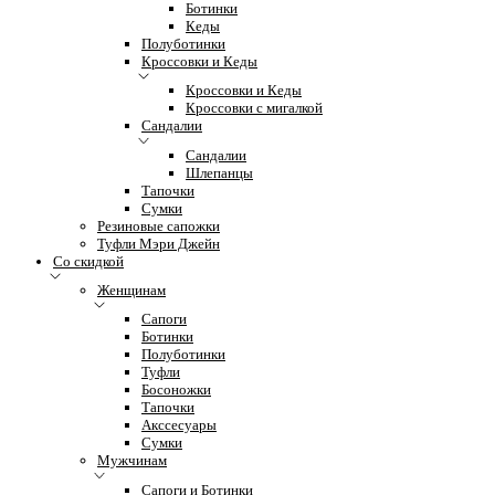
Ботинки
Кеды
Полуботинки
Кроссовки и Кеды
Кроссовки и Кеды
Кроссовки с мигалкой
Сандалии
Сандалии
Шлепанцы
Тапочки
Сумки
Резиновые сапожки
Туфли Мэри Джейн
Со скидкой
Женщинам
Сапоги
Ботинки
Полуботинки
Туфли
Босоножки
Тапочки
Акссесуары
Сумки
Мужчинам
Сапоги и Ботинки