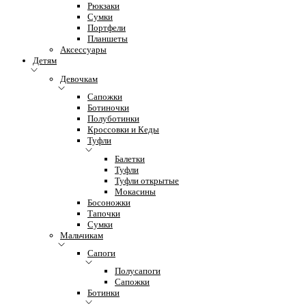
Рюкзаки
Сумки
Портфели
Планшеты
Аксессуары
Детям
Девочкам
Сапожки
Ботиночки
Полуботинки
Кроссовки и Кеды
Туфли
Балетки
Туфли
Туфли открытые
Мокасины
Босоножки
Тапочки
Сумки
Мальчикам
Сапоги
Полусапоги
Сапожки
Ботинки