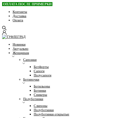
ОПЛАТА ПОСЛЕ ПРИМЕРКИ
Контакты
Доставка
Оплата
Новинки
Актуально
Женщинам
Сапожки
Ботфорты
Сапоги
Полусапоги
Ботиночки
Ботильоны
Ботинки
Сникеры
Полуботинки
Слипоны
Полуботинки
Полуботинки открытые