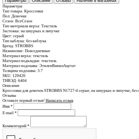
Параметры
Описание
Отзывы
Наличие в магазинах
Параметры
Тип товара:
Кроссовки
Пол:
Девочки
Сезон:
ВсеСезон
Тип материала верха:
Текстиль
Застежка:
на шнурках и липучке
Цвет:
серый
Тип каблука:
без каблука
Бренд:
STROBBS
Назначение:
Повседневные
Материал верха:
текстиль
Материал подкладки:
текстиль
Материал подошвы:
ЭтиленВинилАцетат
Толщина подошвы:
3.7
SKU:
120426
ТНВЭД:
6404
Описание
Кроссовки для девочек STROBBS N1727-4 серые, на шнурках и липучке, без к
Отзывы
Оставьте первый отзыв!
Написать отзыв
Имя
*
E-mail
*
Комментарий
*