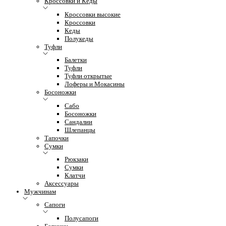
Кроссовки и Кеды
Кроссовки высокие
Кроссовки
Кеды
Полукеды
Туфли
Балетки
Туфли
Туфли открытые
Лоферы и Мокасины
Босоножки
Сабо
Босоножки
Сандалии
Шлепанцы
Тапочки
Сумки
Рюкзаки
Сумки
Клатчи
Аксессуары
Мужчинам
Сапоги
Полусапоги