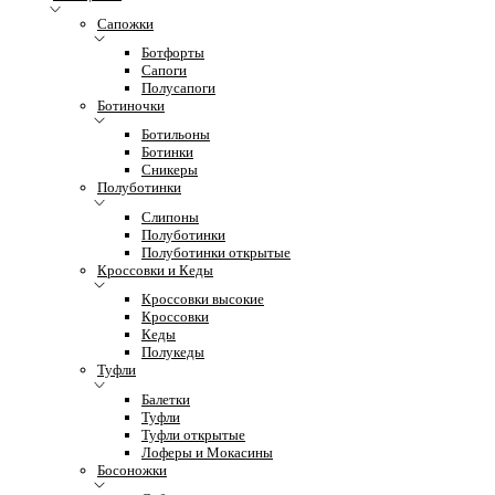
Сапожки
Ботфорты
Сапоги
Полусапоги
Ботиночки
Ботильоны
Ботинки
Сникеры
Полуботинки
Слипоны
Полуботинки
Полуботинки открытые
Кроссовки и Кеды
Кроссовки высокие
Кроссовки
Кеды
Полукеды
Туфли
Балетки
Туфли
Туфли открытые
Лоферы и Мокасины
Босоножки