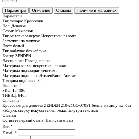
Параметры
Описание
Отзывы
Наличие в магазинах
Параметры
Тип товара:
Кроссовки
Пол:
Девочки
Сезон:
Межсезон
Тип материала верха:
Искусственная кожа
Застежка:
на липучке
Цвет:
белый
Тип каблука:
без каблука
Бренд:
ZENDEN
Назначение:
Повседневные
Материал верха:
искусственная кожа
Материал подкладки:
текстиль
Материал подошвы:
ЭтиленВинилАцетат
Толщина подошвы:
3.4
Полнота:
4
SKU:
124386
ТНВЭД:
6405
Описание
Кроссовки для девочек ZENDEN 219-21GO-070ST белые, на липучке, без
каблука, сверху искусственная кожа, изнутри текстиль
Отзывы
Оставьте первый отзыв!
Написать отзыв
Имя
*
E-mail
*