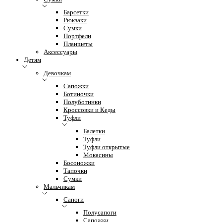
Барсетки
Рюкзаки
Сумки
Портфели
Планшеты
Аксессуары
Детям
Девочкам
Сапожки
Ботиночки
Полуботинки
Кроссовки и Кеды
Туфли
Балетки
Туфли
Туфли открытые
Мокасины
Босоножки
Тапочки
Сумки
Мальчикам
Сапоги
Полусапоги
Сапожки