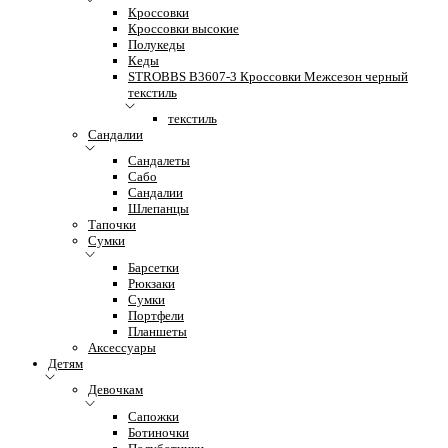
Кроссовки
Кроссовки высокие
Полукеды
Кеды
STROBBS B3607-3 Кроссовки Межсезон черный
текстиль
текстиль
Сандалии
Сандалеты
Сабо
Сандалии
Шлепанцы
Тапочки
Сумки
Барсетки
Рюкзаки
Сумки
Портфели
Планшеты
Аксессуары
Детям
Девочкам
Сапожки
Ботиночки