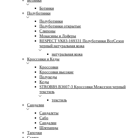
Ботинки
Ботинки
Полуботинки
Полуботинки
Полуботинки открытые
Слипоны
Мокасины и Лоферы
RESPECT VK83-169331 Полуботинки ВсеСезон
черный натуральная кожа
натуральная кожа
Кроссовки и Кеды
Кроссовки
Кроссовки высокие
Полукеды
Кеды
STROBBS B3607-3 Кроссовки Межсезон черный
текстиль
текстиль
Сандалии
Сандалеты
Сабо
Сандалии
Шлепанцы
Тапочки
Сумки