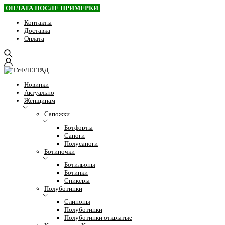
ОПЛАТА ПОСЛЕ ПРИМЕРКИ
Контакты
Доставка
Оплата
Новинки
Актуально
Женщинам
Сапожки
Ботфорты
Сапоги
Полусапоги
Ботиночки
Ботильоны
Ботинки
Сникеры
Полуботинки
Слипоны
Полуботинки
Полуботинки открытые