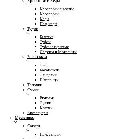
Кроссовки и Кеды
Кроссовки высокие
Кроссовки
Кеды
Полукеды
Туфли
Балетки
Туфли
Туфли открытые
Лоферы и Мокасины
Босоножки
Сабо
Босоножки
Сандалии
Шлепанцы
Тапочки
Сумки
Рюкзаки
Сумки
Клатчи
Аксессуары
Мужчинам
Сапоги
Полусапоги