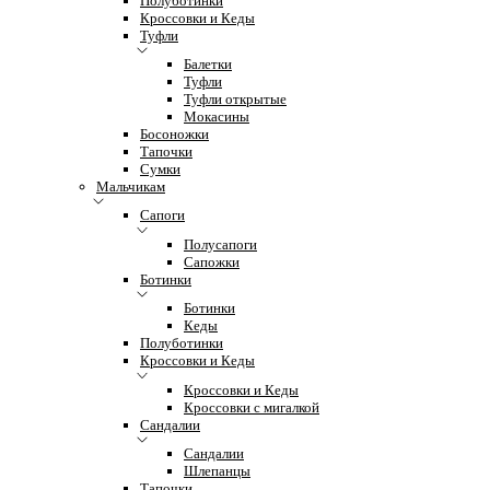
Полуботинки
Кроссовки и Кеды
Туфли
Балетки
Туфли
Туфли открытые
Мокасины
Босоножки
Тапочки
Сумки
Мальчикам
Сапоги
Полусапоги
Сапожки
Ботинки
Ботинки
Кеды
Полуботинки
Кроссовки и Кеды
Кроссовки и Кеды
Кроссовки с мигалкой
Сандалии
Сандалии
Шлепанцы
Тапочки