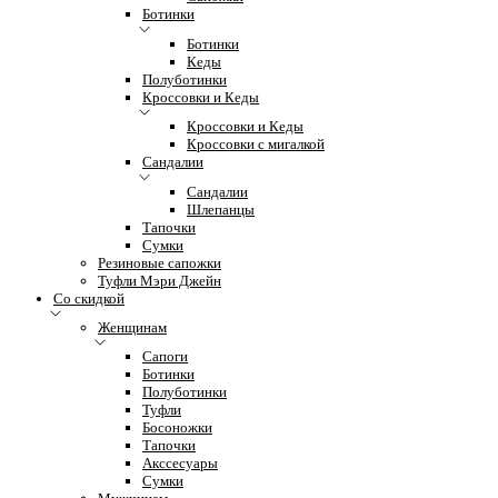
Ботинки
Ботинки
Кеды
Полуботинки
Кроссовки и Кеды
Кроссовки и Кеды
Кроссовки с мигалкой
Сандалии
Сандалии
Шлепанцы
Тапочки
Сумки
Резиновые сапожки
Туфли Мэри Джейн
Со скидкой
Женщинам
Сапоги
Ботинки
Полуботинки
Туфли
Босоножки
Тапочки
Акссесуары
Сумки