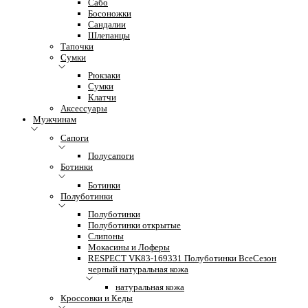
Сабо
Босоножки
Сандалии
Шлепанцы
Тапочки
Сумки
Рюкзаки
Сумки
Клатчи
Аксессуары
Мужчинам
Сапоги
Полусапоги
Ботинки
Ботинки
Полуботинки
Полуботинки
Полуботинки открытые
Слипоны
Мокасины и Лоферы
RESPECT VK83-169331 Полуботинки ВсеСезон
черный натуральная кожа
натуральная кожа
Кроссовки и Кеды