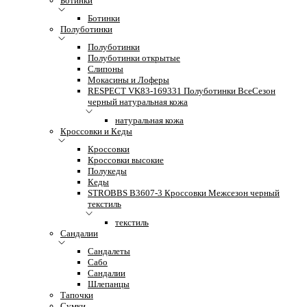
Ботинки
Ботинки
Полуботинки
Полуботинки
Полуботинки открытые
Слипоны
Мокасины и Лоферы
RESPECT VK83-169331 Полуботинки ВсеСезон
черный натуральная кожа
натуральная кожа
Кроссовки и Кеды
Кроссовки
Кроссовки высокие
Полукеды
Кеды
STROBBS B3607-3 Кроссовки Межсезон черный
текстиль
текстиль
Сандалии
Сандалеты
Сабо
Сандалии
Шлепанцы
Тапочки
Сумки