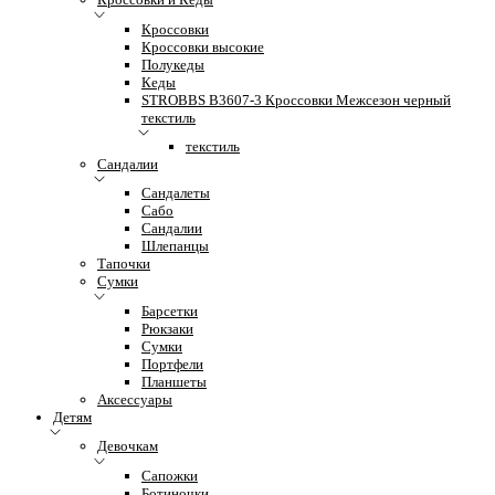
Кроссовки
Кроссовки высокие
Полукеды
Кеды
STROBBS B3607-3 Кроссовки Межсезон черный
текстиль
текстиль
Сандалии
Сандалеты
Сабо
Сандалии
Шлепанцы
Тапочки
Сумки
Барсетки
Рюкзаки
Сумки
Портфели
Планшеты
Аксессуары
Детям
Девочкам
Сапожки
Ботиночки