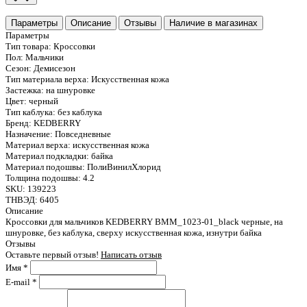
Параметры
Описание
Отзывы
Наличие в магазинах
Параметры
Тип товара:
Кроссовки
Пол:
Мальчики
Сезон:
Демисезон
Тип материала верха:
Искусственная кожа
Застежка:
на шнуровке
Цвет:
черный
Тип каблука:
без каблука
Бренд:
KEDBERRY
Назначение:
Повседневные
Материал верха:
искусственная кожа
Материал подкладки:
байка
Материал подошвы:
ПолиВинилХлорид
Толщина подошвы:
4.2
SKU:
139223
ТНВЭД:
6405
Описание
Кроссовки для мальчиков KEDBERRY BMM_1023-01_black черные, на
шнуровке, без каблука, сверху искусственная кожа, изнутри байка
Отзывы
Оставьте первый отзыв!
Написать отзыв
Имя
*
E-mail
*