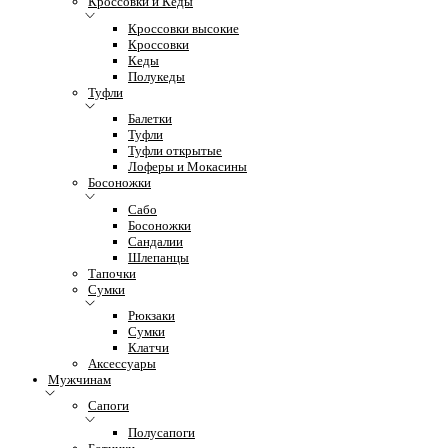
Кроссовки и Кеды
Кроссовки высокие
Кроссовки
Кеды
Полукеды
Туфли
Балетки
Туфли
Туфли открытые
Лоферы и Мокасины
Босоножки
Сабо
Босоножки
Сандалии
Шлепанцы
Тапочки
Сумки
Рюкзаки
Сумки
Клатчи
Аксессуары
Мужчинам
Сапоги
Полусапоги