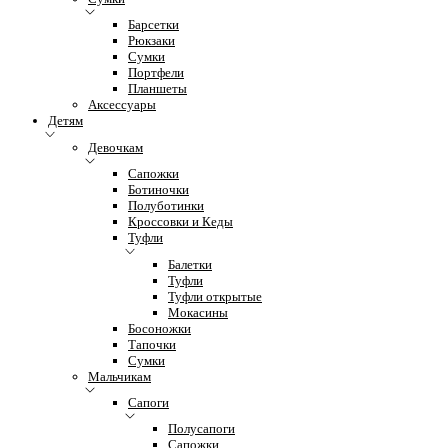
Барсетки
Рюкзаки
Сумки
Портфели
Планшеты
Аксессуары
Детям
Девочкам
Сапожки
Ботиночки
Полуботинки
Кроссовки и Кеды
Туфли
Балетки
Туфли
Туфли открытые
Мокасины
Босоножки
Тапочки
Сумки
Мальчикам
Сапоги
Полусапоги
Сапожки