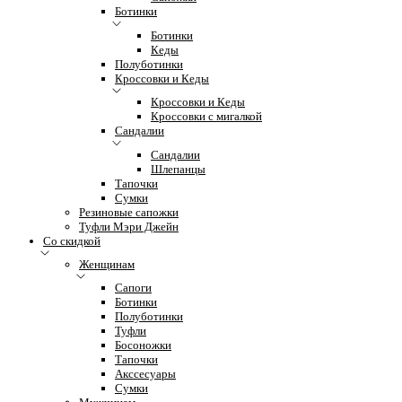
Ботинки
Ботинки
Кеды
Полуботинки
Кроссовки и Кеды
Кроссовки и Кеды
Кроссовки с мигалкой
Сандалии
Сандалии
Шлепанцы
Тапочки
Сумки
Резиновые сапожки
Туфли Мэри Джейн
Со скидкой
Женщинам
Сапоги
Ботинки
Полуботинки
Туфли
Босоножки
Тапочки
Акссесуары
Сумки