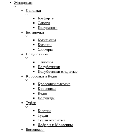
Женщинам
Сапожки
Ботфорты
Сапоги
Полусапоги
Ботиночки
Ботильоны
Ботинки
Сникеры
Полуботинки
Слипоны
Полуботинки
Полуботинки открытые
Кроссовки и Кеды
Кроссовки высокие
Кроссовки
Кеды
Полукеды
Туфли
Балетки
Туфли
Туфли открытые
Лоферы и Мокасины
Босоножки