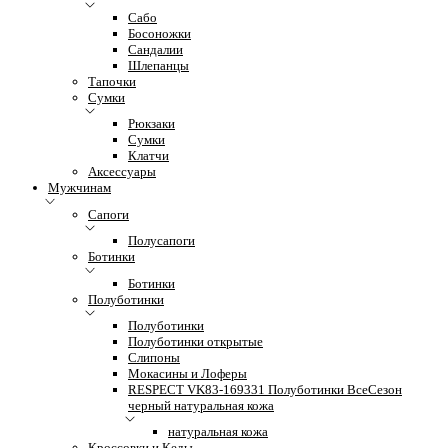
Сабо
Босоножки
Сандалии
Шлепанцы
Тапочки
Сумки
Рюкзаки
Сумки
Клатчи
Аксессуары
Мужчинам
Сапоги
Полусапоги
Ботинки
Ботинки
Полуботинки
Полуботинки
Полуботинки открытые
Слипоны
Мокасины и Лоферы
RESPECT VK83-169331 Полуботинки ВсеСезон
черный натуральная кожа
натуральная кожа
Кроссовки и Кеды