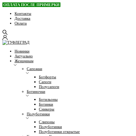
ОПЛАТА ПОСЛЕ ПРИМЕРКИ
Контакты
Доставка
Оплата
Новинки
Актуально
Женщинам
Сапожки
Ботфорты
Сапоги
Полусапоги
Ботиночки
Ботильоны
Ботинки
Сникеры
Полуботинки
Слипоны
Полуботинки
Полуботинки открытые