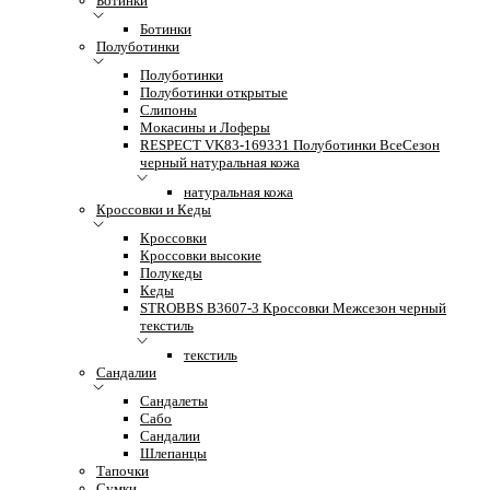
Ботинки
Ботинки
Полуботинки
Полуботинки
Полуботинки открытые
Слипоны
Мокасины и Лоферы
RESPECT VK83-169331 Полуботинки ВсеСезон
черный натуральная кожа
натуральная кожа
Кроссовки и Кеды
Кроссовки
Кроссовки высокие
Полукеды
Кеды
STROBBS B3607-3 Кроссовки Межсезон черный
текстиль
текстиль
Сандалии
Сандалеты
Сабо
Сандалии
Шлепанцы
Тапочки
Сумки