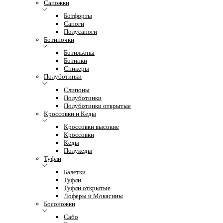
Сапожки
Ботфорты
Сапоги
Полусапоги
Ботиночки
Ботильоны
Ботинки
Сникеры
Полуботинки
Слипоны
Полуботинки
Полуботинки открытые
Кроссовки и Кеды
Кроссовки высокие
Кроссовки
Кеды
Полукеды
Туфли
Балетки
Туфли
Туфли открытые
Лоферы и Мокасины
Босоножки
Сабо