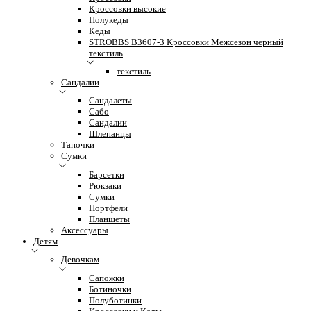
Кроссовки высокие
Полукеды
Кеды
STROBBS B3607-3 Кроссовки Межсезон черный
текстиль
текстиль
Сандалии
Сандалеты
Сабо
Сандалии
Шлепанцы
Тапочки
Сумки
Барсетки
Рюкзаки
Сумки
Портфели
Планшеты
Аксессуары
Детям
Девочкам
Сапожки
Ботиночки
Полуботинки