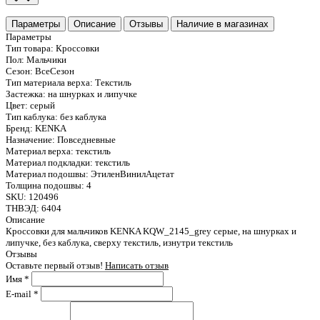
Параметры
Описание
Отзывы
Наличие в магазинах
Параметры
Тип товара:
Кроссовки
Пол:
Мальчики
Сезон:
ВсеСезон
Тип материала верха:
Текстиль
Застежка:
на шнурках и липучке
Цвет:
серый
Тип каблука:
без каблука
Бренд:
KENKA
Назначение:
Повседневные
Материал верха:
текстиль
Материал подкладки:
текстиль
Материал подошвы:
ЭтиленВинилАцетат
Толщина подошвы:
4
SKU:
120496
ТНВЭД:
6404
Описание
Кроссовки для мальчиков KENKA KQW_2145_grey серые, на шнурках и
липучке, без каблука, сверху текстиль, изнутри текстиль
Отзывы
Оставьте первый отзыв!
Написать отзыв
Имя
*
E-mail
*