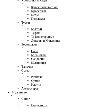
Кроссовки и Кеды
Кроссовки высокие
Кроссовки
Кеды
Полукеды
Туфли
Балетки
Туфли
Туфли открытые
Лоферы и Мокасины
Босоножки
Сабо
Босоножки
Сандалии
Шлепанцы
Тапочки
Сумки
Рюкзаки
Сумки
Клатчи
Аксессуары
Мужчинам
Сапоги
Полусапоги