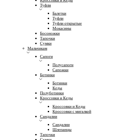
Кроссовки и Кеды
Туфли
Балетки
Туфли
Туфли открытые
Мокасины
Босоножки
Тапочки
Сумки
Мальчикам
Сапоги
Полусапоги
Сапожки
Ботинки
Ботинки
Кеды
Полуботинки
Кроссовки и Кеды
Кроссовки и Кеды
Кроссовки с мигалкой
Сандалии
Сандалии
Шлепанцы
Тапочки
Сумки