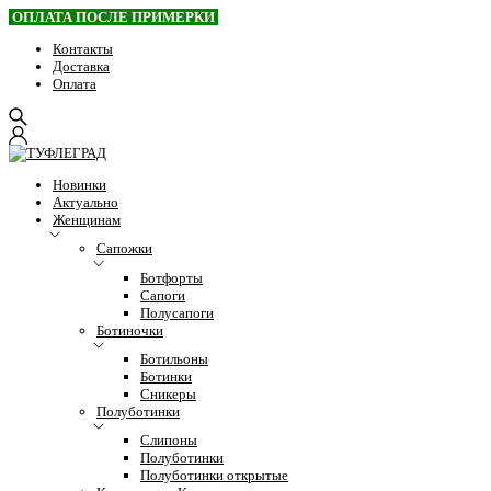
ОПЛАТА ПОСЛЕ ПРИМЕРКИ
Контакты
Доставка
Оплата
Новинки
Актуально
Женщинам
Сапожки
Ботфорты
Сапоги
Полусапоги
Ботиночки
Ботильоны
Ботинки
Сникеры
Полуботинки
Слипоны
Полуботинки
Полуботинки открытые