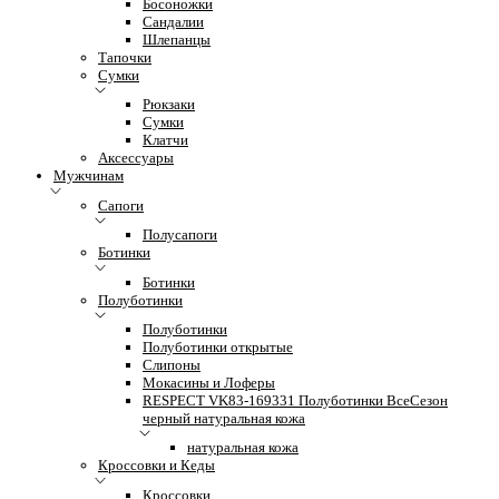
Босоножки
Сандалии
Шлепанцы
Тапочки
Сумки
Рюкзаки
Сумки
Клатчи
Аксессуары
Мужчинам
Сапоги
Полусапоги
Ботинки
Ботинки
Полуботинки
Полуботинки
Полуботинки открытые
Слипоны
Мокасины и Лоферы
RESPECT VK83-169331 Полуботинки ВсеСезон
черный натуральная кожа
натуральная кожа
Кроссовки и Кеды
Кроссовки