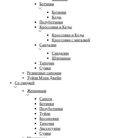
Ботинки
Ботинки
Кеды
Полуботинки
Кроссовки и Кеды
Кроссовки и Кеды
Кроссовки с мигалкой
Сандалии
Сандалии
Шлепанцы
Тапочки
Сумки
Резиновые сапожки
Туфли Мэри Джейн
Со скидкой
Женщинам
Сапоги
Ботинки
Полуботинки
Туфли
Босоножки
Тапочки
Акссесуары
Сумки