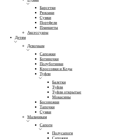
Барсетки
Рюкзаки
Сумки
Портфели
Планшеты
Аксессуары
Детям
Девочкам
Сапожки
Ботиночки
Полуботинки
Кроссовки и Кеды
Туфли
Балетки
Туфли
Туфли открытые
Мокасины
Босоножки
Тапочки
Сумки
Мальчикам
Сапоги
Полусапоги
Сапожки