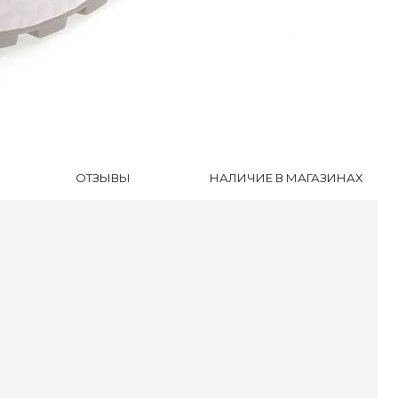
инки
уботинки
ли
оножки
очки
сесуары
ки
ОТЗЫВЫ
НАЛИЧИЕ В МАГАЗИНАХ
оги и Ботинки
уботинки
ссовки
далии
очки
ки