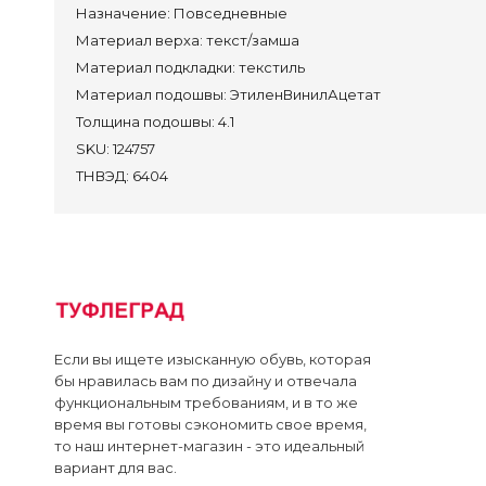
Назначение:
Повседневные
Сап
Материал верха:
текст/замша
Пол
Материал подкладки:
текстиль
Кро
Материал подошвы:
ЭтиленВинилАцетат
Туф
Толщина подошвы:
4.1
Сан
SKU:
124757
ТНВЭД:
6404
Преми
Контак
Достав
Оплата
Если вы ищете изысканную обувь, которая
бы нравилась вам по дизайну и отвечала
Лич
функциональным требованиям, и в то же
время вы готовы сэкономить свое время,
то наш интернет-магазин - это идеальный
вариант для вас.