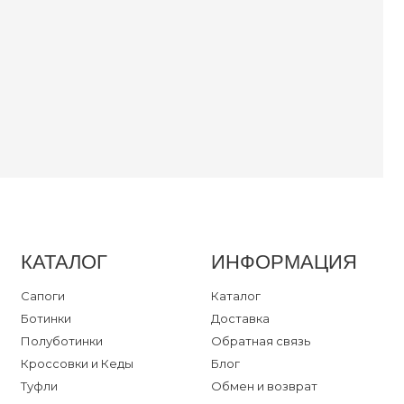
оги и Ботинки
уботинки
ссовки
ли
далии
ум
ты
ка
КАТАЛОГ
ИНФОРМАЦИЯ
Сапоги
Каталог
ный кабинет
Ботинки
Доставка
Полуботинки
Обратная связь
Кроссовки и Кеды
Блог
Туфли
Обмен и возврат