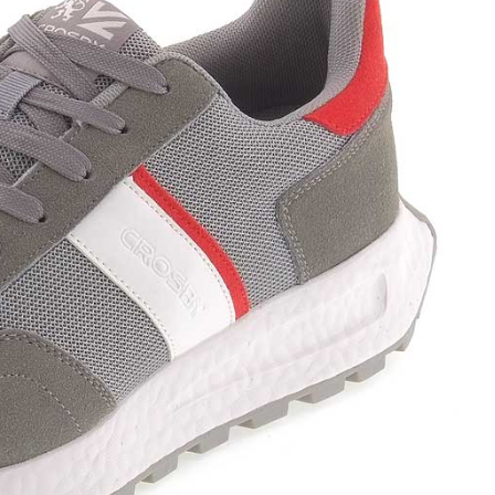
ки
оги
инки
уботинки
ссовки и Кеды
далии
очки
ки
дкой
оги