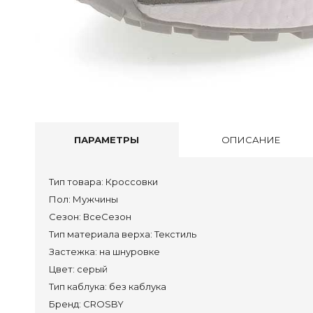
Бот
Пол
Туф
Бос
Тап
Акс
Сум
ПАРАМЕТРЫ
ОПИСАНИЕ
Сап
Тип товара:
Кроссовки
Пол
Пол:
Мужчины
Сезон:
ВсеСезон
Кро
Тип материала верха:
Текстиль
Сан
Застежка:
на шнуровке
Тап
Цвет:
серый
Сум
Тип каблука:
без каблука
Бренд:
CROSBY