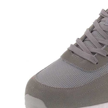
Сум
Сап
Бот
Пол
Кро
Сан
Тап
Сум
Со ски
Сап