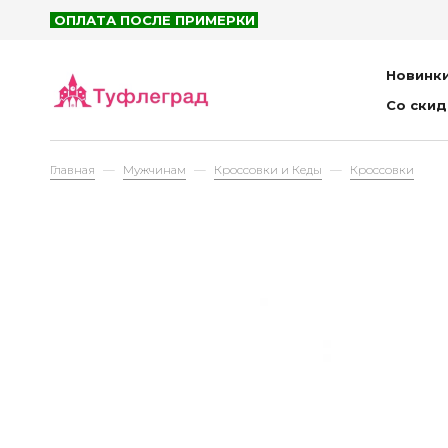
ОПЛАТА ПОСЛЕ ПРИМЕРКИ
Рюк
Сум
Новинк
Пор
Со ски
Пла
Главная
Мужчинам
Кроссовки и Кеды
Кроссовки
Детям
Са
Бот
Пол
Кро
Туф
Бос
Тап