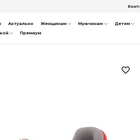
Конт
заки
ки
и
Актуально
Женщинам
Мужчинам
Детям
тфели
дкой
Премиум
ншеты
пожки
иночки
уботинки
ссовки и Кеды
ли
оножки
очки