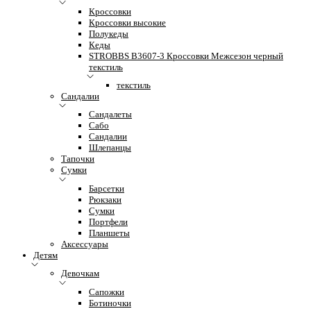
Кроссовки
Кроссовки высокие
Полукеды
Кеды
STROBBS B3607-3 Кроссовки Межсезон черный
текстиль
текстиль
Сандалии
Сандалеты
Сабо
Сандалии
Шлепанцы
Тапочки
Сумки
Барсетки
Рюкзаки
Сумки
Портфели
Планшеты
Аксессуары
Детям
Девочкам
Сапожки
Ботиночки