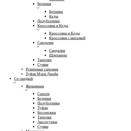
Ботинки
Ботинки
Кеды
Полуботинки
Кроссовки и Кеды
Кроссовки и Кеды
Кроссовки с мигалкой
Сандалии
Сандалии
Шлепанцы
Тапочки
Сумки
Резиновые сапожки
Туфли Мэри Джейн
Со скидкой
Женщинам
Сапоги
Ботинки
Полуботинки
Туфли
Босоножки
Тапочки
Акссесуары
Сумки