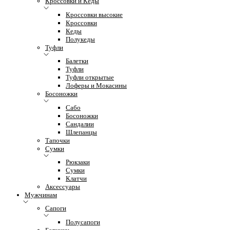
Кроссовки и Кеды
Кроссовки высокие
Кроссовки
Кеды
Полукеды
Туфли
Балетки
Туфли
Туфли открытые
Лоферы и Мокасины
Босоножки
Сабо
Босоножки
Сандалии
Шлепанцы
Тапочки
Сумки
Рюкзаки
Сумки
Клатчи
Аксессуары
Мужчинам
Сапоги
Полусапоги