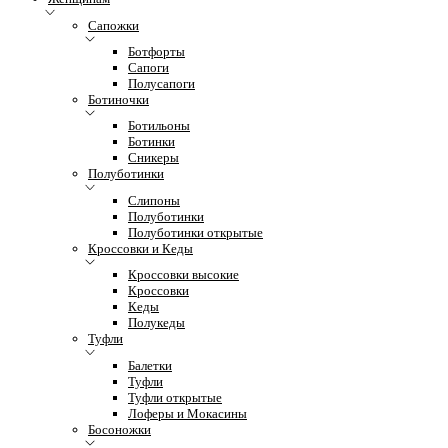
Сапожки
Ботфорты
Сапоги
Полусапоги
Ботиночки
Ботильоны
Ботинки
Сникеры
Полуботинки
Слипоны
Полуботинки
Полуботинки открытые
Кроссовки и Кеды
Кроссовки высокие
Кроссовки
Кеды
Полукеды
Туфли
Балетки
Туфли
Туфли открытые
Лоферы и Мокасины
Босоножки