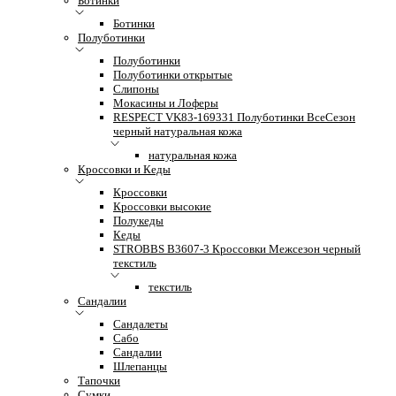
Ботинки
Ботинки
Полуботинки
Полуботинки
Полуботинки открытые
Слипоны
Мокасины и Лоферы
RESPECT VK83-169331 Полуботинки ВсеСезон
черный натуральная кожа
натуральная кожа
Кроссовки и Кеды
Кроссовки
Кроссовки высокие
Полукеды
Кеды
STROBBS B3607-3 Кроссовки Межсезон черный
текстиль
текстиль
Сандалии
Сандалеты
Сабо
Сандалии
Шлепанцы
Тапочки
Сумки