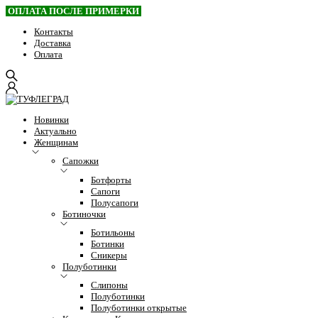
ОПЛАТА ПОСЛЕ ПРИМЕРКИ
Контакты
Доставка
Оплата
Новинки
Актуально
Женщинам
Сапожки
Ботфорты
Сапоги
Полусапоги
Ботиночки
Ботильоны
Ботинки
Сникеры
Полуботинки
Слипоны
Полуботинки
Полуботинки открытые