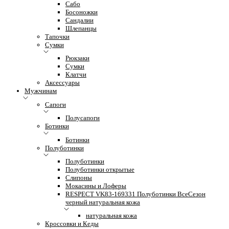
Сабо
Босоножки
Сандалии
Шлепанцы
Тапочки
Сумки
Рюкзаки
Сумки
Клатчи
Аксессуары
Мужчинам
Сапоги
Полусапоги
Ботинки
Ботинки
Полуботинки
Полуботинки
Полуботинки открытые
Слипоны
Мокасины и Лоферы
RESPECT VK83-169331 Полуботинки ВсеСезон
черный натуральная кожа
натуральная кожа
Кроссовки и Кеды