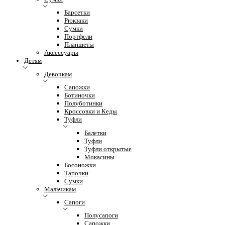
Барсетки
Рюкзаки
Сумки
Портфели
Планшеты
Аксессуары
Детям
Девочкам
Сапожки
Ботиночки
Полуботинки
Кроссовки и Кеды
Туфли
Балетки
Туфли
Туфли открытые
Мокасины
Босоножки
Тапочки
Сумки
Мальчикам
Сапоги
Полусапоги
Сапожки