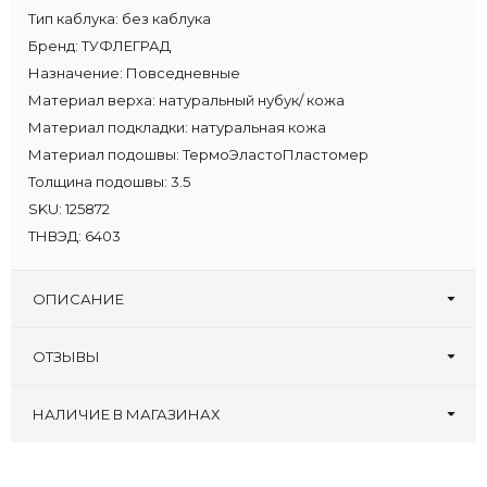
Тип каблука:
без каблука
Бренд:
ТУФЛЕГРАД
Назначение:
Повседневные
Материал верха:
натуральный нубук/ кожа
Материал подкладки:
натуральная кожа
Материал подошвы:
ТермоЭластоПластомер
Толщина подошвы:
3.5
SKU:
125872
ТНВЭД:
6403
ОПИСАНИЕ
ОТЗЫВЫ
Оставьте первый отзыв!
Написать отзыв
НАЛИЧИЕ В МАГАЗИНАХ
Туфлеград, 30 лет
:
40 42 43 45