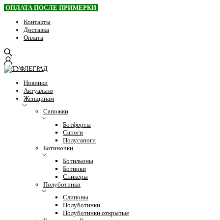
ОПЛАТА ПОСЛЕ ПРИМЕРКИ
Контакты
Доставка
Оплата
Новинки
Актуально
Женщинам
Сапожки
Ботфорты
Сапоги
Полусапоги
Ботиночки
Ботильоны
Ботинки
Сникеры
Полуботинки
Слипоны
Полуботинки
Полуботинки открытые