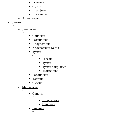
Рюкзаки
Сумки
Портфели
Планшеты
Аксессуары
Детям
Девочкам
Сапожки
Ботиночки
Полуботинки
Кроссовки и Кеды
Туфли
Балетки
Туфли
Туфли открытые
Мокасины
Босоножки
Тапочки
Сумки
Мальчикам
Сапоги
Полусапоги
Сапожки
Ботинки