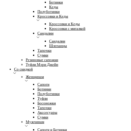
Ботинки
Кеды
Полуботинки
Кроссовки и Кеды
Кроссовки и Кеды
Кроссовки с мигалкой
Сандалии
Сандалии
Шлепанцы
Тапочки
Сумки
Резиновые сапожки
Туфли Мэри Джейн
Со скидкой
Женщинам
Сапоги
Ботинки
Полуботинки
Туфли
Босоножки
Тапочки
Акссесуары
Сумки
Мужчинам
Сапоги и Ботинки