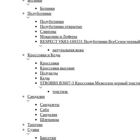
Ботинки
Ботинки
Полуботинки
Полуботинки
Полуботинки открытые
Слипоны
Мокасины и Лоферы
RESPECT VK83-169331 Полуботинки ВсеСезон черный 
натуральная кожа
Кроссовки и Кеды
Кроссовки
Кроссовки высокие
Полукеды
Кеды
STROBBS B3607-3 Кроссовки Межсезон черный тексти
текстиль
Сандалии
Сандалеты
Сабо
Сандалии
Шлепанцы
Тапочки
Сумки
Барсетки