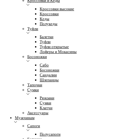
Кроссовки и Кеды
Кроссовки высокие
Кроссовки
Кеды
Полукеды
Туфли
Балетки
Туфли
Туфли открытые
Лоферы и Мокасины
Босоножки
Сабо
Босоножки
Сандалии
Шлепанцы
Тапочки
Сумки
Рюкзаки
Сумки
Клатчи
Аксессуары
Мужчинам
Сапоги
Полусапоги