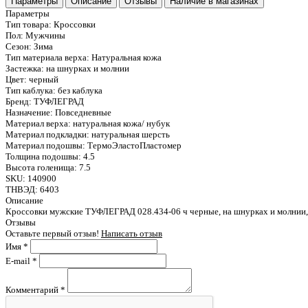
Параметры
Описание
Отзывы
Наличие в магазинах
Параметры
Тип товара:
Кроссовки
Пол:
Мужчины
Сезон:
Зима
Тип материала верха:
Натуральная кожа
Застежка:
на шнурках и молнии
Цвет:
черный
Тип каблука:
без каблука
Бренд:
ТУФЛЕГРАД
Назначение:
Повседневные
Материал верха:
натуральная кожа/ нубук
Материал подкладки:
натуральная шерсть
Материал подошвы:
ТермоЭластоПластомер
Толщина подошвы:
4.5
Высота голенища:
7.5
SKU:
140900
ТНВЭД:
6403
Описание
Кроссовки мужские ТУФЛЕГРАД 028.434-06 ч черные, на шнурках и молнии, б
Отзывы
Оставьте первый отзыв!
Написать отзыв
Имя
*
E-mail
*
Комментарий
*