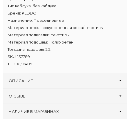
Тип каблука:
без каблука
Бренд:
KEDDO
Назначение:
Повседневные
Материал верха:
искусственная кожа/ текстиль
Материал подкладки:
текстиль
Материал подошвы:
ПолиУретан
Толщина подошвы:
2.2
SKU:
137789
ТНВЭД:
6405
ОПИСАНИЕ
ОТЗЫВЫ
Оставьте первый отзыв!
Написать отзыв
НАЛИЧИЕ В МАГАЗИНАХ
Туфлеград, 30 лет
:
37 38 39 40 41