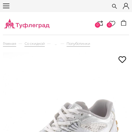
0
0
Главная
Со скидкой
...
Полуботинки