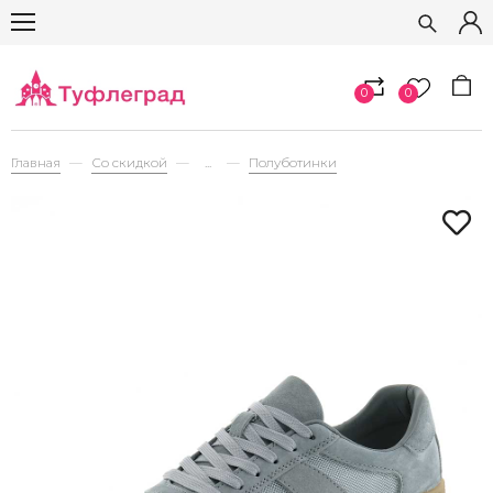
0
0
Главная
Со скидкой
...
Полуботинки