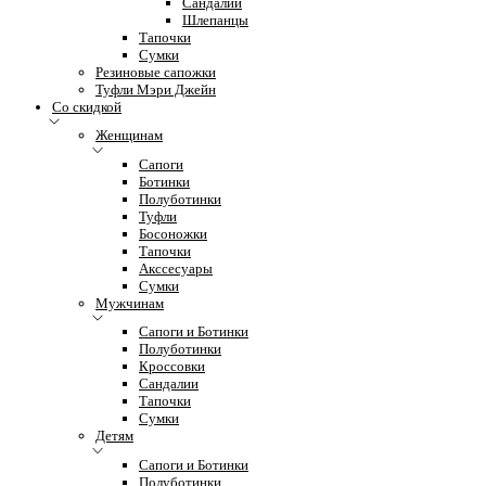
Сандалии
Шлепанцы
Тапочки
Сумки
Резиновые сапожки
Туфли Мэри Джейн
Со скидкой
Женщинам
Сапоги
Ботинки
Полуботинки
Туфли
Босоножки
Тапочки
Акссесуары
Сумки
Мужчинам
Сапоги и Ботинки
Полуботинки
Кроссовки
Сандалии
Тапочки
Сумки
Детям
Сапоги и Ботинки
Полуботинки