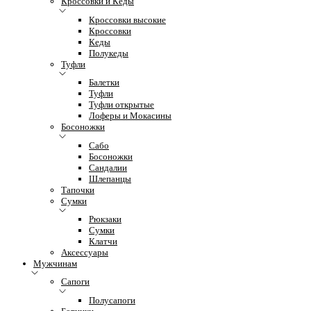
Кроссовки и Кеды
Кроссовки высокие
Кроссовки
Кеды
Полукеды
Туфли
Балетки
Туфли
Туфли открытые
Лоферы и Мокасины
Босоножки
Сабо
Босоножки
Сандалии
Шлепанцы
Тапочки
Сумки
Рюкзаки
Сумки
Клатчи
Аксессуары
Мужчинам
Сапоги
Полусапоги