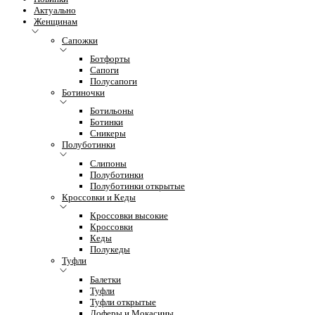
Актуально
Женщинам
Сапожки
Ботфорты
Сапоги
Полусапоги
Ботиночки
Ботильоны
Ботинки
Сникеры
Полуботинки
Слипоны
Полуботинки
Полуботинки открытые
Кроссовки и Кеды
Кроссовки высокие
Кроссовки
Кеды
Полукеды
Туфли
Балетки
Туфли
Туфли открытые
Лоферы и Мокасины