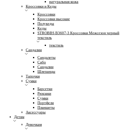
натуральная кожа
Кроссовки и Кеды
Кроссовки
Кроссовки высокие
Полукеды
Кеды
STROBBS B3607-3 Кроссовки Межсезон черный
текстиль
текстиль
Сандалии
Сандалеты
Сабо
Сандалии
Шлепанцы
Тапочки
Сумки
Барсетки
Рюкзаки
Сумки
Портфели
Планшеты
Аксессуары
Детям
Девочкам