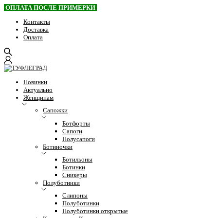
ОПЛАТА ПОСЛЕ ПРИМЕРКИ
Контакты
Доставка
Оплата
Новинки
Актуально
Женщинам
Сапожки
Ботфорты
Сапоги
Полусапоги
Ботиночки
Ботильоны
Ботинки
Сникеры
Полуботинки
Слипоны
Полуботинки
Полуботинки открытые