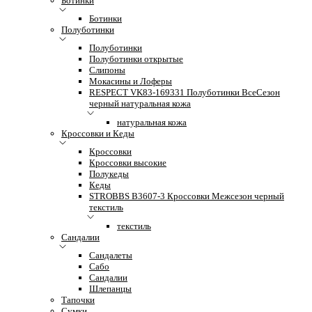
Ботинки
Ботинки
Полуботинки
Полуботинки
Полуботинки открытые
Слипоны
Мокасины и Лоферы
RESPECT VK83-169331 Полуботинки ВсеСезон
черный натуральная кожа
натуральная кожа
Кроссовки и Кеды
Кроссовки
Кроссовки высокие
Полукеды
Кеды
STROBBS B3607-3 Кроссовки Межсезон черный
текстиль
текстиль
Сандалии
Сандалеты
Сабо
Сандалии
Шлепанцы
Тапочки
Сумки