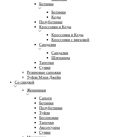
Ботинки
Ботинки
Кеды
Полуботинки
Кроссовки и Кеды
Кроссовки и Кеды
Кроссовки с мигалкой
Сандалии
Сандалии
Шлепанцы
Тапочки
Сумки
Резиновые сапожки
Туфли Мэри Джейн
Со скидкой
Женщинам
Сапоги
Ботинки
Полуботинки
Туфли
Босоножки
Тапочки
Акссесуары
Сумки