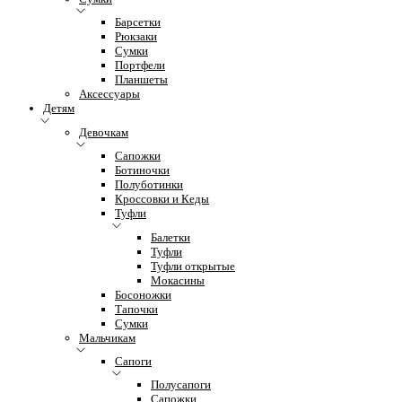
Барсетки
Рюкзаки
Сумки
Портфели
Планшеты
Аксессуары
Детям
Девочкам
Сапожки
Ботиночки
Полуботинки
Кроссовки и Кеды
Туфли
Балетки
Туфли
Туфли открытые
Мокасины
Босоножки
Тапочки
Сумки
Мальчикам
Сапоги
Полусапоги
Сапожки