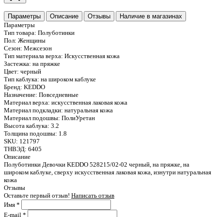
Параметры
Описание
Отзывы
Наличие в магазинах
Параметры
Тип товара:
Полуботинки
Пол:
Женщины
Сезон:
Межсезон
Тип материала верха:
Искусственная кожа
Застежка:
на пряжке
Цвет:
черный
Тип каблука:
на широком каблуке
Бренд:
KEDDO
Назначение:
Повседневные
Материал верха:
искусственная лаковая кожа
Материал подкладки:
натуральная кожа
Материал подошвы:
ПолиУретан
Высота каблука:
3.2
Толщина подошвы:
1.8
SKU:
121797
ТНВЭД:
6405
Описание
Полуботинки Девочки KEDDO 528215/02-02 черный, на пряжке, на
широком каблуке, сверху искусственная лаковая кожа, изнутри натуральная
кожа
Отзывы
Оставьте первый отзыв!
Написать отзыв
Имя
*
E-mail
*