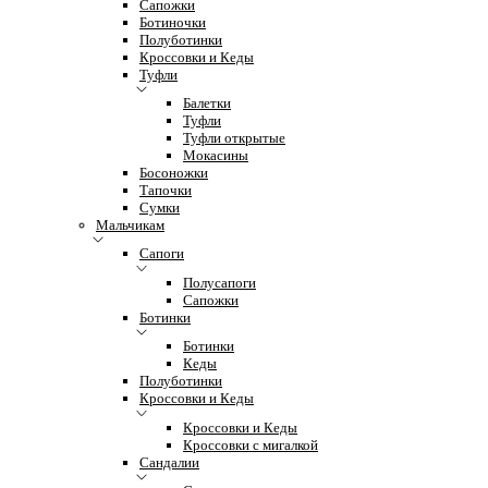
Сапожки
Ботиночки
Полуботинки
Кроссовки и Кеды
Туфли
Балетки
Туфли
Туфли открытые
Мокасины
Босоножки
Тапочки
Сумки
Мальчикам
Сапоги
Полусапоги
Сапожки
Ботинки
Ботинки
Кеды
Полуботинки
Кроссовки и Кеды
Кроссовки и Кеды
Кроссовки с мигалкой
Сандалии