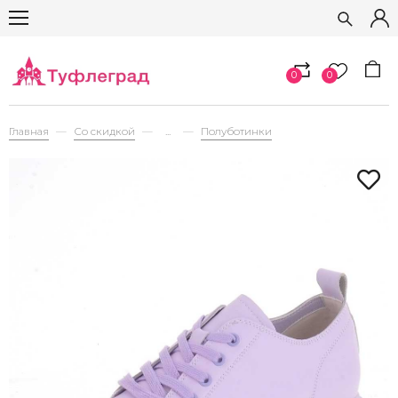
0
0
Главная
Со скидкой
...
Полуботинки