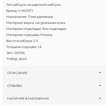
Тип каблука:
на широком каблуке
Бренд:
V.I.KONTY
Назначение:
Повседневные
Материал верха:
натуральная кожа
Материал подкладки:
без подкладки
Материал подошвы:
Резина
Высота каблука:
2.5
Толщина подошвы:
1.6
SKU:
120765
ТНВЭД:
6403
ОПИСАНИЕ
ОТЗЫВЫ
Оставьте первый отзыв!
Написать отзыв
НАЛИЧИЕ В МАГАЗИНАХ
Berkonty, ТРЦ
:
37