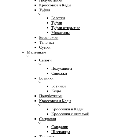
Полуботинки
Кроссовки и Кеды
Туфли
Балетки
Туфли
Туфли открытые
Мокасины
Босоножки
Тапочки
Сумки
Мальчикам
Сапоги
Полусапоги
Сапожки
Ботинки
Ботинки
Кеды
Полуботинки
Кроссовки и Кеды
Кроссовки и Кеды
Кроссовки с мигалкой
Сандалии
Сандалии
Шлепанцы
Тапочки