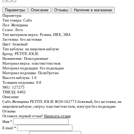
Параметры
Описание
Отзывы
Наличие в магазинах
Параметры
Тип товара:
Сабо
Пол:
Женщины
Сезон:
Лето
Тип материала верха:
Резина, ПВХ, ЭВА
Застежка:
без застежки
Цвет:
бежевый
Тип каблука:
на широком каблуке
Бренд:
PETITE JOLIE
Назначение:
Повседневные
Материал верха:
пластик/текстиль
Материал подкладки:
без подкладки
Материал подошвы:
ПолиУретан
Высота каблука:
1.6
Толщина подошвы:
0.8
SKU:
127275
ТНВЭД:
6402
Описание
Сабо Женщины PETITE JOLIE IK59-162773 бежевый, без застежки, на
широком каблуке, сверху пластик/текстиль, изнутри без подкладки
Отзывы
Оставьте первый отзыв!
Написать отзыв
Имя
*
E-mail
*