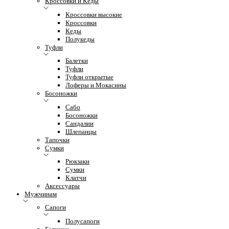
Кроссовки и Кеды
Кроссовки высокие
Кроссовки
Кеды
Полукеды
Туфли
Балетки
Туфли
Туфли открытые
Лоферы и Мокасины
Босоножки
Сабо
Босоножки
Сандалии
Шлепанцы
Тапочки
Сумки
Рюкзаки
Сумки
Клатчи
Аксессуары
Мужчинам
Сапоги
Полусапоги