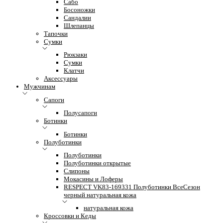
Сабо
Босоножки
Сандалии
Шлепанцы
Тапочки
Сумки
Рюкзаки
Сумки
Клатчи
Аксессуары
Мужчинам
Сапоги
Полусапоги
Ботинки
Ботинки
Полуботинки
Полуботинки
Полуботинки открытые
Слипоны
Мокасины и Лоферы
RESPECT VK83-169331 Полуботинки ВсеСезон
черный натуральная кожа
натуральная кожа
Кроссовки и Кеды