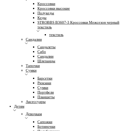
Кроссовки
Кроссовки высокие
Полукеды
Кеды
STROBBS B3607-3 Кроссовки Межсезон черный
текстиль
текстиль
Сандалии
Сандалеты
Сабо
Сандалии
Шлепанцы
Тапочки
Сумки
Барсетки
Рюкзаки
Сумки
Портфели
Планшеты
Аксессуары
Детям
Девочкам
Сапожки
Ботиночки