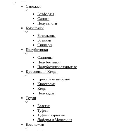
Сапожки
Ботфорты
Сапоги
Полусапоги
Ботиночки
Ботильоны
Ботинки
Сникеры
Полуботинки
Слипоны
Полуботинки
Полуботинки открытые
Кроссовки и Кеды
Кроссовки высокие
Кроссовки
Кеды
Полукеды
Туфли
Балетки
Туфли
Туфли открытые
Лоферы и Мокасины
Босоножки