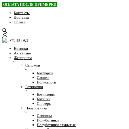
ОПЛАТА ПОСЛЕ ПРИМЕРКИ
Контакты
Доставка
Оплата
Новинки
Актуально
Женщинам
Сапожки
Ботфорты
Сапоги
Полусапоги
Ботиночки
Ботильоны
Ботинки
Сникеры
Полуботинки
Слипоны
Полуботинки
Полуботинки открытые