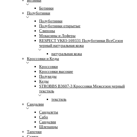
Ботинки
Ботинки
Полуботинки
Полуботинки
Полуботинки открытые
Слипоны
Мокасины и Лоферы
RESPECT VK83-169331 Полуботинки ВсеСезон
черный натуральная кожа
натуральная кожа
Кроссовки и Кеды
Кроссовки
Кроссовки высокие
Полукеды
Кеды
STROBBS B3607-3 Кроссовки Межсезон черный
текстиль
текстиль
Сандалии
Сандалеты
Сабо
Сандалии
Шлепанцы
Тапочки
Сумки