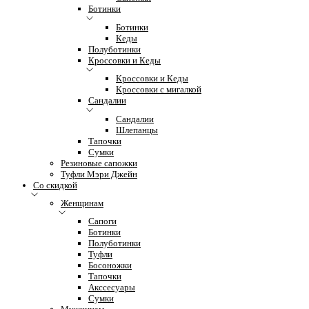
Ботинки
Ботинки
Кеды
Полуботинки
Кроссовки и Кеды
Кроссовки и Кеды
Кроссовки с мигалкой
Сандалии
Сандалии
Шлепанцы
Тапочки
Сумки
Резиновые сапожки
Туфли Мэри Джейн
Со скидкой
Женщинам
Сапоги
Ботинки
Полуботинки
Туфли
Босоножки
Тапочки
Акссесуары
Сумки