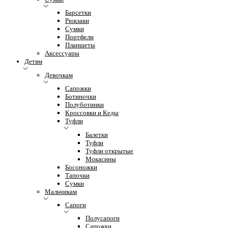
Барсетки
Рюкзаки
Сумки
Портфели
Планшеты
Аксессуары
Детям
Девочкам
Сапожки
Ботиночки
Полуботинки
Кроссовки и Кеды
Туфли
Балетки
Туфли
Туфли открытые
Мокасины
Босоножки
Тапочки
Сумки
Мальчикам
Сапоги
Полусапоги
Сапожки